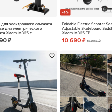
-4%
 для электронного самоката
Foldable Electric Scooter Se
ье для электрического
Adjustable Skateboard Saddl
ата Xiaomi M365 с
Xiaomi M365 EP
ируемой высотой 40-60 см
290
10 690
₽
₽
11 222 ₽