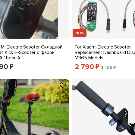
-10%
 Mi Electric Scooter Складной
For Xiaomi Electric Scooter
т Kick E-Scooter с фарой
Replacement Dashboard Disp
й / Белый
M365 Models
390
2 790
₽
₽
3 108 ₽