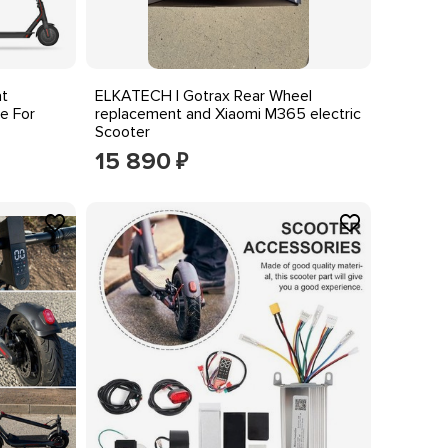
at
ELKATECH | Gotrax Rear Wheel
e For
replacement and Xiaomi M365 electric
Scooter
15 890
₽