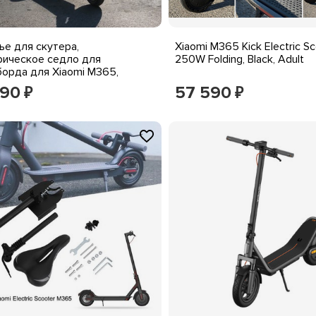
ье для скутера,
Xiaomi M365 Kick Electric S
рическое седло для
250W Folding, Black, Adult
борда для Xiaomi M365,
ируемая высота
890
57 590
₽
₽