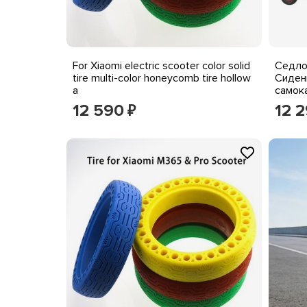
For Xiaomi electric scooter color solid
Седло
tire multi-color honeycomb tire hollow
Сиден
a
самок
регул
12 590
12 
₽