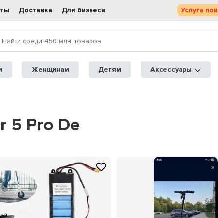
кты
Доставка
Для бизнеса
Услуга пои
м
Женщинам
Детям
Аксессуары
r 5 Pro De