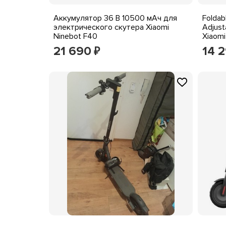
Аккумулятор 36 В 10500 мАч для
Foldab
электрического скутера Xiaomi
Adjust
Ninebot F40
Xiaom
21 690
14 
₽