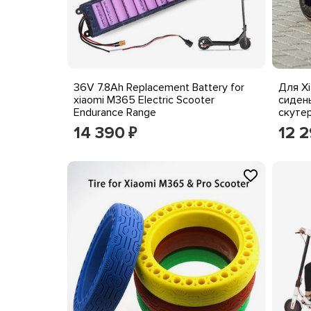
36V 7.8Ah Replacement Battery for
Для X
xiaomi M365 Electric Scooter
сиден
Endurance Range
скуте
седла
14 390
12 
₽