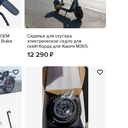
 OEM
Сиденье для скутера,
s Brake
электрическое седло для
скейтборда для Xiaomi M365,
регулируемая высота
12 290
₽