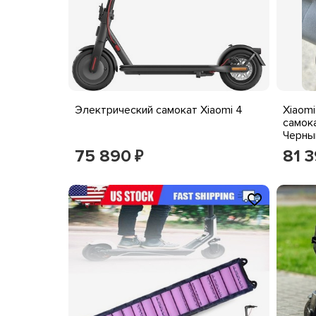
Электрический самокат Xiaomi 4
Xiaomi
самока
Черны
75 890
81 
₽