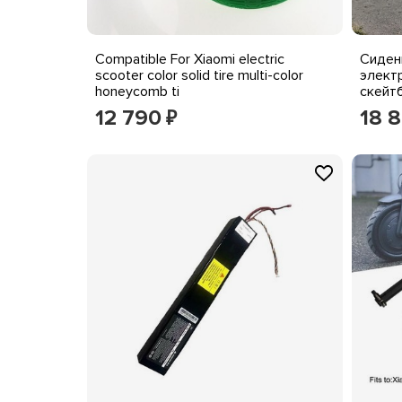
Compatible For Xiaomi electric
Сиден
scooter color solid tire multi-color
элект
honeycomb ti
скейт
регул
12 790
18 
₽