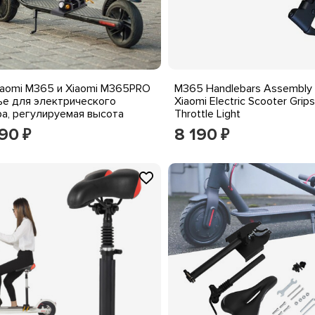
iaomi M365 и Xiaomi M365PRO
M365 Handlebars Assembly
ье для электрического
Xiaomi Electric Scooter Grip
ра, регулируемая высота
Throttle Light
290
8 190
₽
₽