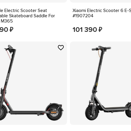
le Electric Scooter Seat
Xiaomi Electric Scooter 6 E-
able Skateboard Saddle For
#1907204
i M365
290
101 390
₽
₽