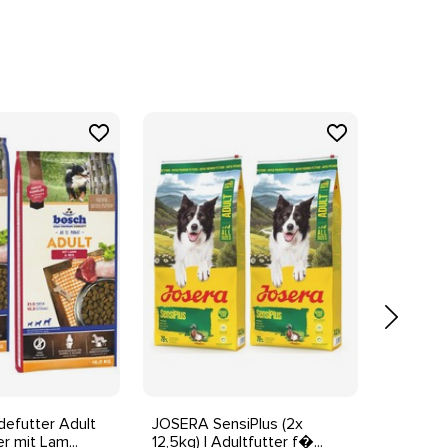
efutter Adult
JOSERA SensiPlus (2x
ROYAL C
r mit Lam...
12,5kg) | Adultfutter f�...
Hunde-Tr