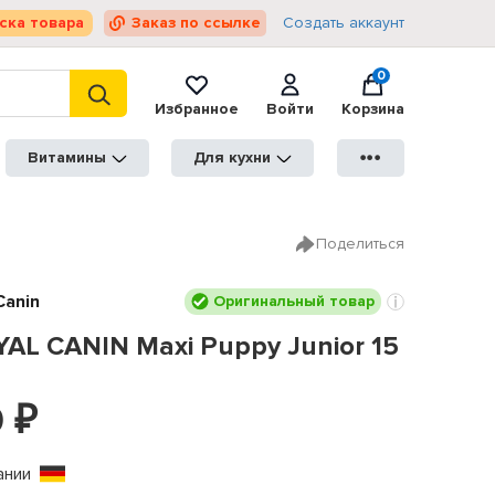
ска товара
Заказ по ссылке
Создать аккаунт
0
Избранное
Войти
Корзина
Витамины
Для кухни
●●●
Поделиться
Canin
Оригинальный товар
YAL CANIN Maxi Puppy Junior 15
0
₽
ании