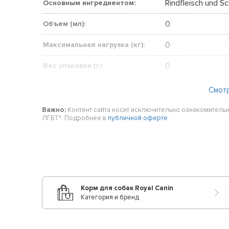
Rindfleisch und S
Основным ингредиентом:
0
Объем (мл):
0
Максимальная нагрузка (кг):
0
Вес упаковки (г):
0
Размер:
Смот
0
Мощность (л / ч):
Важно:
Контент сайта носит исключительно ознакомительн
ЛГБТ*. Подробнее в
публичной оферте
.
0
Цвет:
0
Диапазон температур:
Junior
фаза жизни:
Корм для собак Royal Canin
kg
Единица измерения:
Категория и бренд
L
Размер: