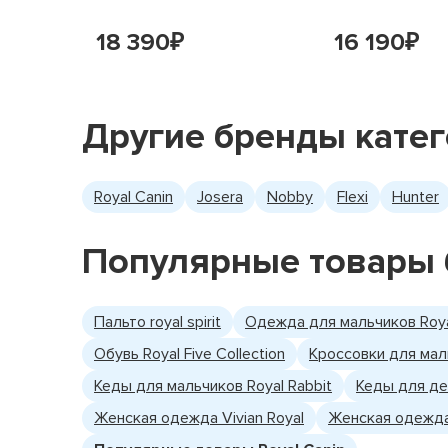
0
Длина резания (мм):
18 390
16 190
₽
₽
Große Rassen
Размер:
15
Вес упаковки (кг):
Другие бренды кате
3182550402163
EAN:
Trockenfutter
Продукт:
Royal Canin
Josera
Nobby
Flexi
Hunter
Welpe
Возраст собак:
Популярные товары 
Пальто royal spirit
Одежда для мальчиков Roya
Обувь Royal Five Collection
Кроссовки для маль
Кеды для мальчиков Royal Rabbit
Кеды для де
Женская одежда Vivian Royal
Женская одежда