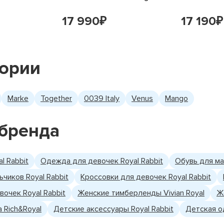
17 990
17 190
₽
₽
гории
Marke
Together
0039 Italy
Venus
Mango
бренда
l Rabbit
Одежда для девочек Royal Rabbit
Обувь для ма
чиков Royal Rabbit
Кроссовки для девочек Royal Rabbit
вочек Royal Rabbit
Женские тимберленды Vivian Royal
Ж
 Rich&Royal
Детские аксессуары Royal Rabbit
Детская о