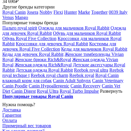
34 690
₽
Другие бренды категории
Royal Canin
Josera
Nobby
Flexi
Hunter
Marke
Together
0039 Italy
Venus
Mango
Популярные товары бренда
Пальто royal spirit
Одежда для мальчиков Royal Rabbit
Одежда
для девочек Royal Rabbit
Обувь для мальчиков Royal Rabbit
Обувь Royal Five Collection
Кроссовки для мальчиков Royal
Rabbit
Кроссовки для девочек Royal Rabbit
Костюмы для
девочек Royal Five Collection
Кеды для мальчиков Royal Rabbit
Кеды для девочек Royal Rabbit
Женские тимберленды Vivian
Royal
Женские брюки Rich&Royal
Женская одежда Vivian
Royal
Женская одежда Rich&Royal
Детские аксессуары Royal
Rabbit
Детская одежда Royal Rabbit
Reebok royal ultra
Reebok
royal techque t
Reebok royal charm
Reebok royal
Royal Canin
влажный корм для собак
Canin Adult Sphynx
Canin Veterinary
Canin Poodle
Canin Hypoallergenic
Canin Recovery
Canin Vet
Diet
Canin Digest
Royal Ultra
Royal Turbo Impulse
Развернуть
Популярные товары Royal Canin
Нужна помощь?
Доставка
Гарантии
Оплата
Примерный вес товаров
Как сделать возврат?