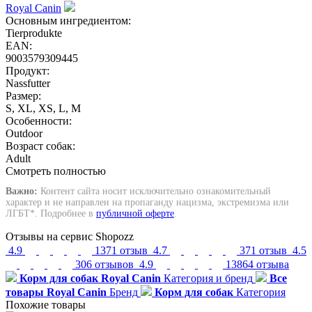
Royal Canin
Основным ингредиентом:
Tierprodukte
EAN:
9003579309445
Продукт:
Nassfutter
Размер:
S, XL, XS, L, M
Особенности:
Outdoor
Возраст собак:
Adult
Смотреть полностью
Важно:
Контент сайта носит исключительно ознакомительный
характер и не направлен на пропаганду нацизма, экстремизма или
ЛГБТ*. Подробнее в
публичной оферте
.
Отзывы на сервис Shopozz
4.9
1371 отзыв
4.7
371 отзыв
4.5
306 отзывов
4.9
13864 отзыва
Корм для собак Royal Canin
Категория и бренд
Все
товары Royal Canin
Бренд
Корм для собак
Категория
Похожие товары