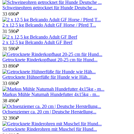
Schweineohren getrocknet für Hunde Deutsche ...
33 690
₽
2 x 12,5 kg Belcando Adult GF Horse / Pferd T...
31 590
₽
2 x 12,5 kg Belcando Adult GF Beef
31 590
₽
Getrocknete Rinderkopfhaut 20-25 cm für Hund...
33 890
₽
Getrocknete Hühnerfüße für Hunde wie Häh...
33 690
₽
Markus Mühle Naturnah Hundefutter 4x15kg - m...
38 490
₽
Ochsenziemer ca. 20 cm | Deutsche Herstellung...
32 390
₽
Getrocknete Rinderohren mit Muschel für Hund...