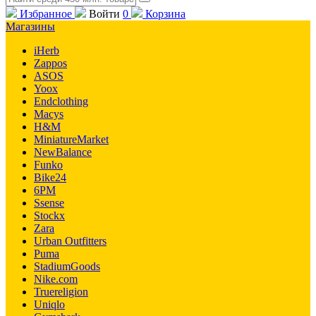
Избранное
Войти
0
Корзина
Магазины
iHerb
Zappos
ASOS
Yoox
Endclothing
Macys
H&M
MiniatureMarket
NewBalance
Funko
Bike24
6PM
Ssense
Stockx
Zara
Urban Outfitters
Puma
StadiumGoods
Nike.com
Truereligion
Uniqlo