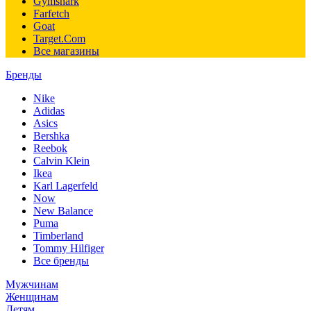
Gymshark
Farfetch
Goat
Target.Com
Все магазины
Бренды
Nike
Adidas
Asics
Bershka
Reebok
Calvin Klein
Ikea
Karl Lagerfeld
Now
New Balance
Puma
Timberland
Tommy Hilfiger
Все бренды
Мужчинам
Женщинам
Детям