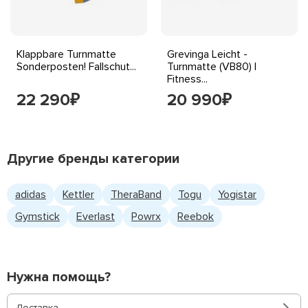
Klappbare Turnmatte
Grevinga Leicht -
Sonderposten! Fallschut...
Turnmatte (VB80) |
Fitness...
22 290
20 990
₽
₽
Другие бренды категории
adidas
Kettler
TheraBand
Togu
Yogistar
Gymstick
Everlast
Powrx
Reebok
Нужна помощь?
Доставка