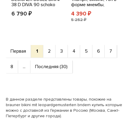
38 D DIVA 90 schoko
форме мнембы,
print *060392
модель CTOW 90B,
6 790
4 390
₽
₽
новая с этикеткой
5 252 ₽
Первая
1
2
3
4
5
6
7
8
...
Последняя (30)
В данном разделе представлены товары, похожие на
brauner bikini mit leopardgemusterten bndern купить которые
можно с доставкой из Германии в Россию (Москва, Санкт-
Петербург и другие города).