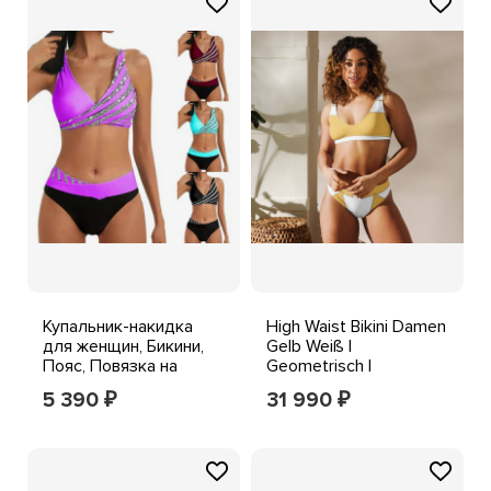
Купальник-накидка
High Waist Bikini Damen
для женщин, Бикини,
Gelb Weiß |
Пояс, Повязка на
Geometrisch |
голову, Купальник-
Sustainable Swimwear
5 390
31 990
₽
₽
повязка на голову,
Set
Комплект одежды,
Мода