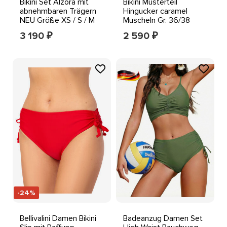
Bikini Set Alzora mit
Bikini Musterteil
abnehmbaren Trägern
Hingucker caramel
NEU Größe XS / S / M
Muscheln Gr. 36/38
(Cup A-B).
3 190
2 590
₽
₽
-24%
Bellivalini Damen Bikini
Badeanzug Damen Set