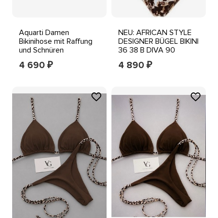
Aquarti Damen
NEU: AFRICAN STYLE
Bikinihose mit Raffung
DESIGNER BÜGEL BIKINI
und Schnüren
36 38 B DIVA 90
schoko print *058808
4 690
4 890
₽
₽