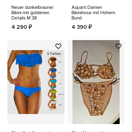
Neuer dunkelbrauner
Aquarti Damen
Bikini mit goldenen
Bikinihose mit Hohem
Details M 38
Bund
4 290
4 390
₽
₽