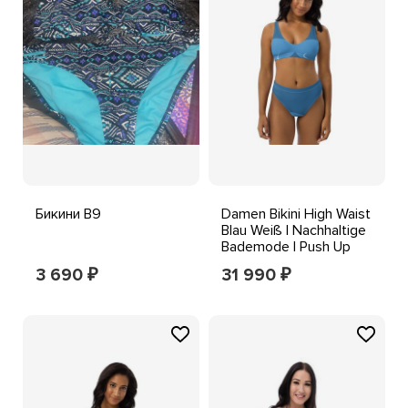
Бикини B9
Damen Bikini High Waist
Blau Weiß | Nachhaltige
Bademode | Push Up
Beachwear
3 690
31 990
₽
₽