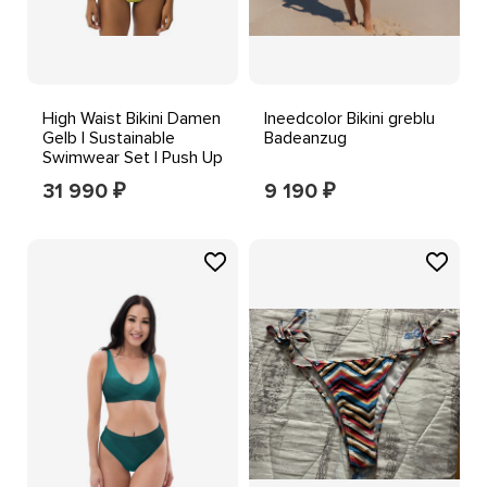
High Waist Bikini Damen
Ineedcolor Bikini greblu
Gelb | Sustainable
Badeanzug
Swimwear Set | Push Up
Beachwear
31 990
9 190
₽
₽