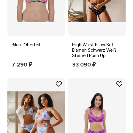
Bikini-Oberteil
High Waist Bikini Set
Damen Schwarz Weiß
Sterne | Push Up
Swimwear
7 290
33 090
₽
₽