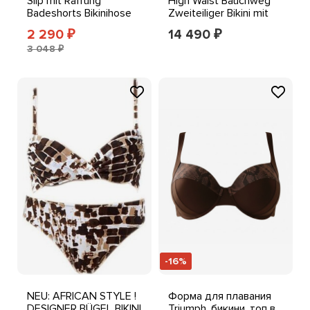
Slip mit Raffung
High Waist Bauchweg
Badeshorts Bikinihose
Zweiteiliger Bikini mit
Unterteil M-4XL
Raffung
2 290
14 490
₽
₽
3 048 ₽
-16%
NEU: AFRICAN STYLE !
Форма для плавания
DESIGNER BÜGEL BIKINI
Triumph, бикини, топ в