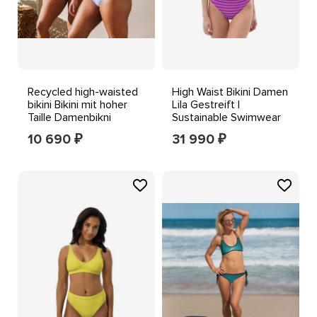
Recycled high-waisted
High Waist Bikini Damen
bikini Bikini mit hoher
Lila Gestreift |
Taille Damenbikni
Sustainable Swimwear
Beachwear
Set | Push Up
10 690
31 990
₽
₽