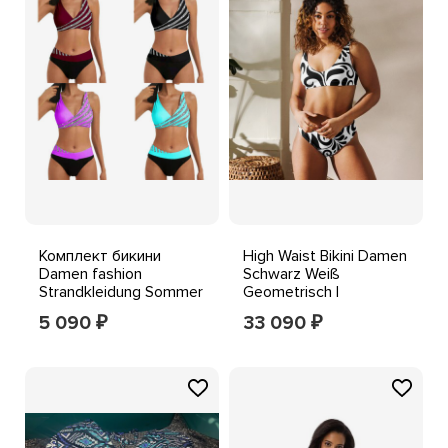
Комплект бикини
High Waist Bikini Damen
Damen fashion
Schwarz Weiß
Strandkleidung Sommer
Geometrisch |
Gepolstert Gestreift
Sustainable Push Up
5 090
33 090
₽
₽
Badeanzug
Set