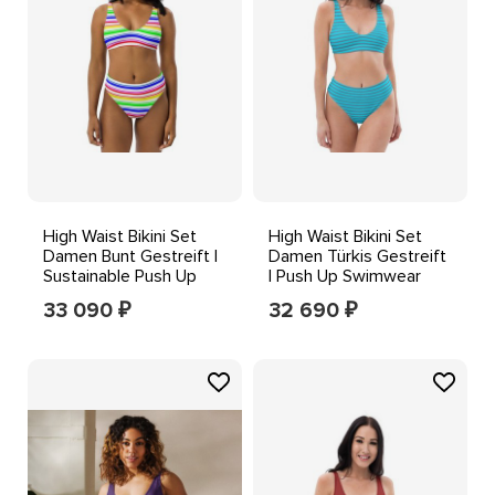
High Waist Bikini Set
High Waist Bikini Set
Damen Bunt Gestreift |
Damen Türkis Gestreift
Sustainable Push Up
| Push Up Swimwear
Swimwear Beach
NEU
33 090
32 690
₽
₽