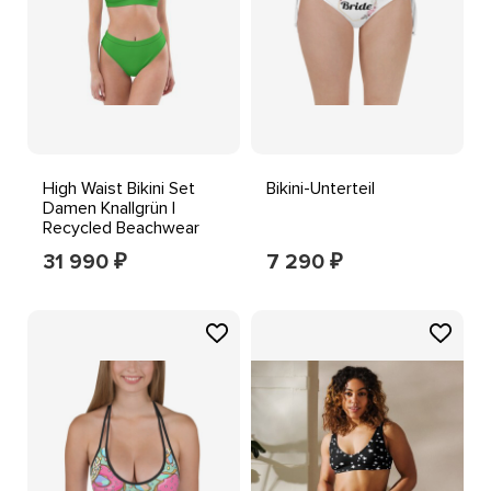
High Waist Bikini Set
Bikini-Unterteil
Damen Knallgrün |
Recycled Beachwear
Push Up
31 990
7 290
₽
₽