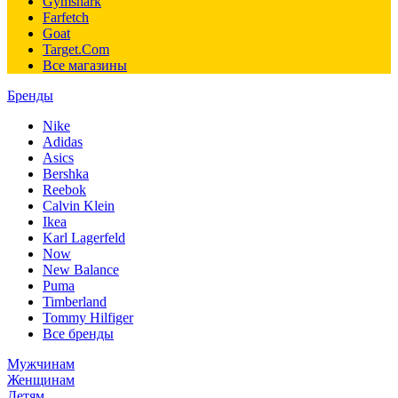
Gymshark
Farfetch
Goat
Target.Com
Все магазины
Бренды
Nike
Adidas
Asics
Bershka
Reebok
Calvin Klein
Ikea
Karl Lagerfeld
Now
New Balance
Puma
Timberland
Tommy Hilfiger
Все бренды
Мужчинам
Женщинам
Детям