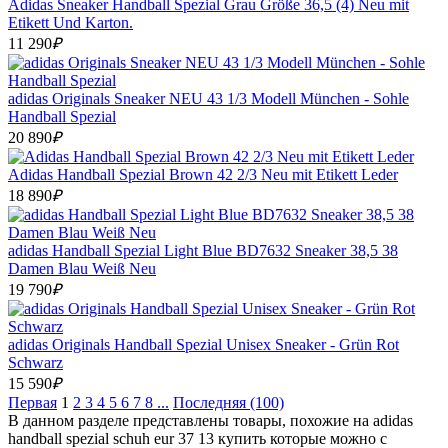
Adidas Sneaker Handball Spezial Grau Größe 36,5 (4) Neu mit
Etikett Und Karton.
11 290
₽
adidas Originals Sneaker NEU 43 1/3 Modell München - Sohle
Handball Spezial
20 890
₽
Adidas Handball Spezial Brown 42 2/3 Neu mit Etikett Leder
18 890
₽
adidas Handball Spezial Light Blue BD7632 Sneaker 38,5 38
Damen Blau Weiß Neu
19 790
₽
adidas Originals Handball Spezial Unisex Sneaker - Grün Rot
Schwarz
15 590
₽
Первая
1
2
3
4
5
6
7
8
...
Последняя (100)
В данном разделе представлены товары, похожие на adidas
handball spezial schuh eur 37 13 купить которые можно с