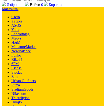
Избранное
Войти
0
Корзина
Магазины
iHerb
Zappos
ASOS
Yoox
Endclothing
Macys
H&M
MiniatureMarket
NewBalance
Funko
Bike24
6PM
Ssense
Stockx
Zara
Urban Outfitters
Puma
StadiumGoods
Nike.com
Truereligion
Uniqlo