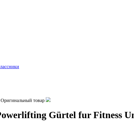
лассники
Оригинальный товар
werlifting Gürtel fur Fitness U