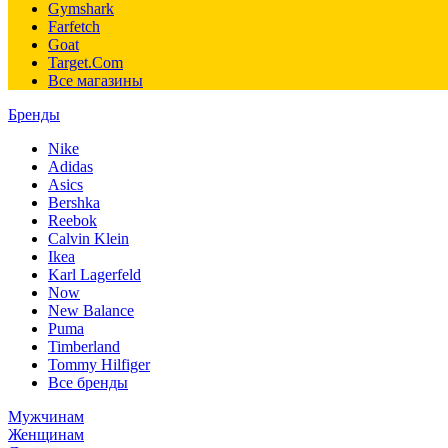
Gymshark
Farfetch
Goat
Target.Com
Все магазины
Бренды
Nike
Adidas
Asics
Bershka
Reebok
Calvin Klein
Ikea
Karl Lagerfeld
Now
New Balance
Puma
Timberland
Tommy Hilfiger
Все бренды
Мужчинам
Женщинам