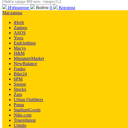
Избранное
Войти
0
Корзина
Магазины
iHerb
Zappos
ASOS
Yoox
Endclothing
Macys
H&M
MiniatureMarket
NewBalance
Funko
Bike24
6PM
Ssense
Stockx
Zara
Urban Outfitters
Puma
StadiumGoods
Nike.com
Truereligion
Uniqlo