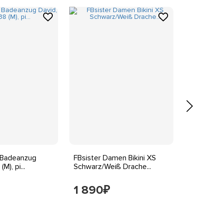
r Badeanzug
FBsister Damen Bikini XS
Damen B
(M), pi...
Schwarz/Weiß Drache...
1 890
1 79
₽