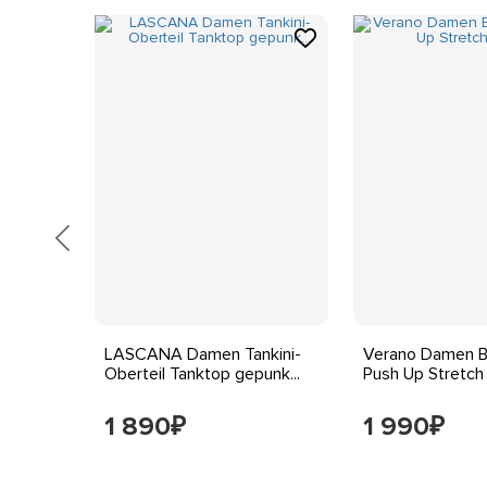
teil Bon
LASCANA Damen Tankini-
Verano Damen Bi
Oberteil Tanktop gepunk...
Push Up Stretch 
1 890
1 990
₽
₽