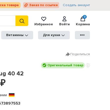
ска товара
Заказ по ссылке
Создать аккаунт
0
Избранное
Войти
Корзина
Витамины
Для кухни
●●●
Поделиться
Оригинальный товар
ug 40 42
₽
ании
673897553