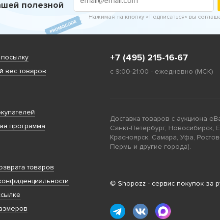
ашей полезной
Нажимая на кнопку «Подписаться» вы соглаш
+7 (495) 215-16-67
 посылку
 вес товаров
с 9:00-21:00 - ежедневно (МСК)
купателей
Доставка товаров с аукциона eB
ая программа
Санкт-Петербург, Новосибирск, 
Красноярск, Самара, Уфа, Ростов
Пермь и другие города).
озврата товаров
конфиденциальности
© Shopozz - сервис покупок за 
ссылке
размеров