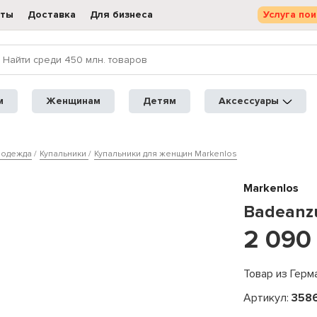
кты
Доставка
Для бизнеса
Услуга пои
м
Женщинам
Детям
Аксессуары
 одежда
Купальники
Купальники для женщин Markenlos
Markenlos
Badeanz
2 090
Товар из Герм
Артикул:
358