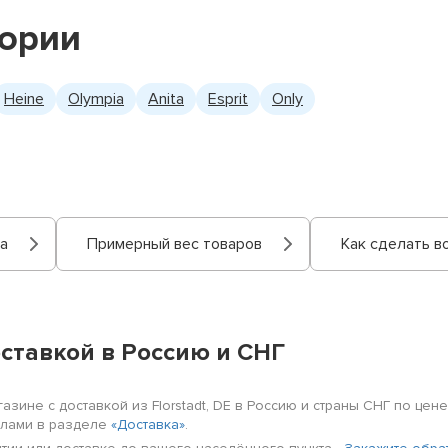
гории
Heine
Olympia
Anita
Esprit
Only
а
Примерный вес товаров
Как сделать в
оставкой в Россию и СНГ
зине с доставкой из Florstadt, DE в Россию и страны СНГ по цен
илами в разделе
«Доставка»
.