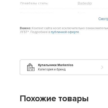
Badeslip
Плавбазы стиль:
Nein
Персонализировать:
Смот
Sportlich
Плавание стиль оболочки:
Важно:
Контент сайта носит исключительно ознакомительн
ЛГБТ*. Подробнее в
публичной оферте
.
M/L
Размер:
Mehrfarbig
Цвет:
Träger
акценты:
1-teilig
Количество мест:
Купальники Markenlos
Категория и бренд
Похожие товары