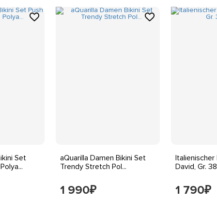
kini Set
aQuarilla Damen Bikini Set
Italienische
Polya...
Trendy Stretch Pol...
David, Gr. 38 
1 990
1 790
₽
₽