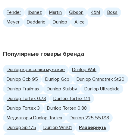
Fender
Ibanez
Martin
Gibson
K&M
Boss
Meyer
Daddario
Dunlop
Alice
Популярные товары бренда
Dunlop кроссовки мужские
Dunlop Wah
Dunlop Gcb 95
Dunlop Gcb
Dunlop Grandtrek St20
Dunlop Trailmax
Dunlop Stubby
Dunlop Ultraglide
Dunlop Tortex 0.73
Dunlop Tortex 1.14
Dunlop Tortex 3
Dunlop Tortex 0.88
Медиаторы Dunlop Tortex
Dunlop 225 55 R18
Dunlop Sp 175
Dunlop Wm01
Развернуть