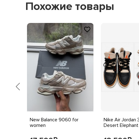
Похожие товары
Herren
Раздел:
Herrenschuhe
Продукт:
rren
New Balance 9060 for
Nike Air Jordan 
nü...
women
Desert Elephant G