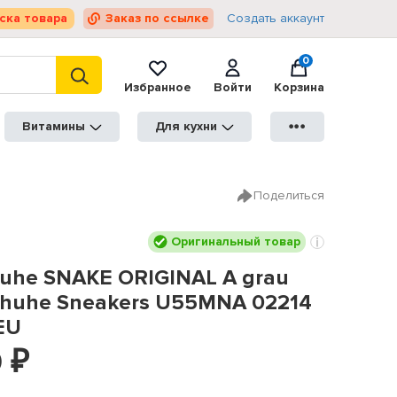
ска товара
Заказ по ссылке
Создать аккаунт
0
Избранное
Войти
Корзина
Витамины
Для кухни
●●●
Поделиться
Оригинальный товар
huhe SNAKE ORIGINAL A grau
chuhe Sneakers U55MNA 02214
EU
0
₽