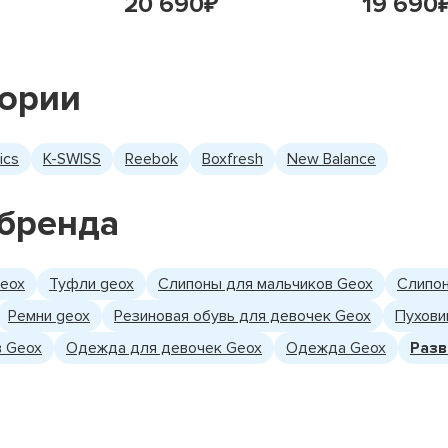
20 690
19 690
₽
гории
ics
K-SWISS
Reebok
Boxfresh
New Balance
бренда
Geox
Туфли geox
Слипоны для мальчиков Geox
Слипон
Ремни geox
Резиновая обувь для девочек Geox
Пухови
 Geox
Одежда для девочек Geox
Одежда Geox
Разв