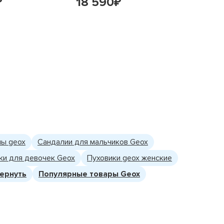
18 590
18 5
₽
₽
ы geox
Сандалии для мальчиков Geox
ки для девочек Geox
Пуховики geox женские
ернуть
Популярные товары Geox