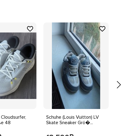
Cloudsurfer,
Schuhe (Louis Vuitton) LV
Mädchen
ße 48
Skate Sneaker Grö�...
Vens zu