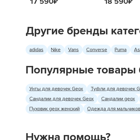
17 590
18 590
₽
₽
Другие бренды кате
adidas
Nike
Vans
Converse
Puma
As
Популярные товары 
Унты для девочек Geox
Туфли для девочек 
Сандалии для девочек Geox
Сандалии geox
Пуховик geox женский
Одежда для мальчиков
Нужна помощь?