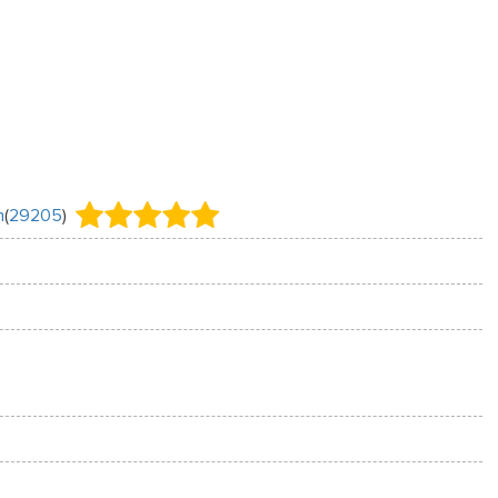
h
(
29205
)