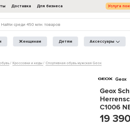
кты
Доставка
Для бизнеса
Услуга пои
м
Женщинам
Детям
Аксессуары
обувь
Кроссовки и кеды
Спортивная обувь мужская Geox
Geox
Geox Sc
Herrens
C1006 N
19 39