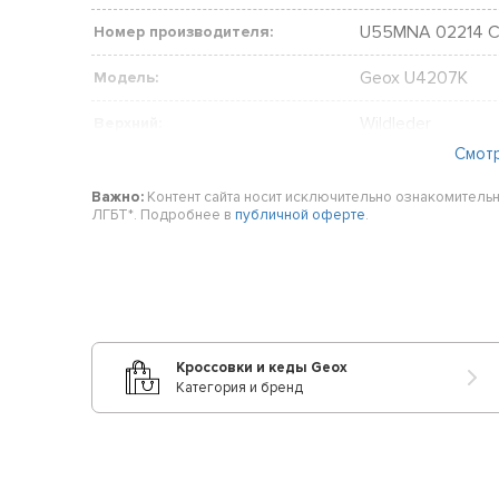
U55MNA 02214 
Номер производителя:
Geox U4207K
Модель:
Wildleder
Верхний:
Смот
Schnürsenkel
Поймать:
Важно:
Контент сайта носит исключительно ознакомительн
rund
Палец:
ЛГБТ*. Подробнее в
публичной оферте
.
Freizeit
Случай:
Textil
Материал подкладки:
Gummi
подошва материал:
Кроссовки и кеды Geox
Категория и бренд
Sneaker
Стиль:
G
Ширина обуви:
kein Absatz
Каблуки: