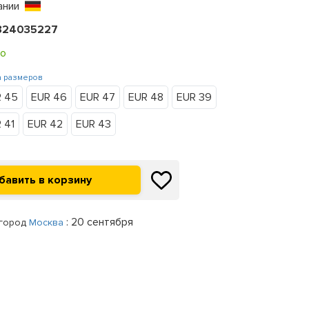
ании
324035227
о
а размеров
 45
EUR 46
EUR 47
EUR 48
EUR 39
 41
EUR 42
EUR 43
: 20 сентября
 город
Москва