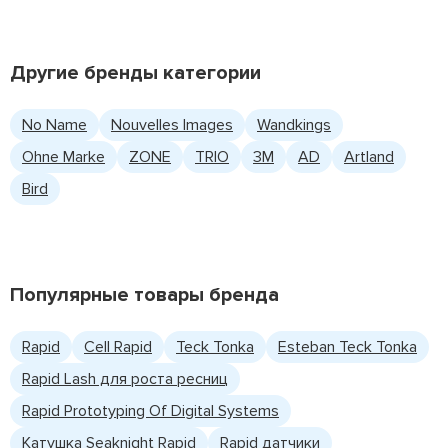
Другие бренды категории
No Name
Nouvelles Images
Wandkings
Ohne Marke
ZONE
TRIO
3M
AD
Artland
Bird
Популярные товары бренда
Rapid
Cell Rapid
Teck Tonka
Esteban Teck Tonka
Rapid Lash для роста ресниц
Rapid Prototyping Of Digital Systems
Катушка Seaknight Rapid
Rapid датчики