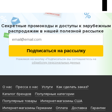
Секретные промокоды и доступы к зарубежным
распродажам в нашей полезной рассылке
Подписаться на рассылку
Нажимая на кнопку «Подписаться» вы соглашаетесь на
обработку персональных данных
О нас
Пресса о нас
Услуги
Как сделать заказ?
Каталог брендов
Популярные категории
Популярные товары
Интернет-магазины США
Интернет-магазины Германии
Оплата
Доставка
Гарантии