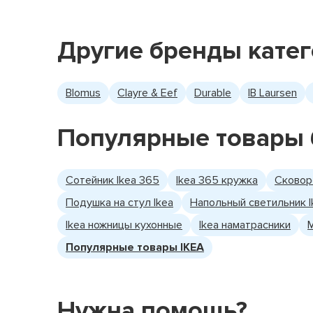
Другие бренды кате
Blomus
Clayre & Eef
Durable
IB Laursen
Популярные товары 
Сотейник Ikea 365
Ikea 365 кружка
Сковор
Подушка на стул Ikea
Напольный светильник I
Ikea ножницы кухонные
Ikea наматрасники
Популярные товары IKEA
Нужна помощь?