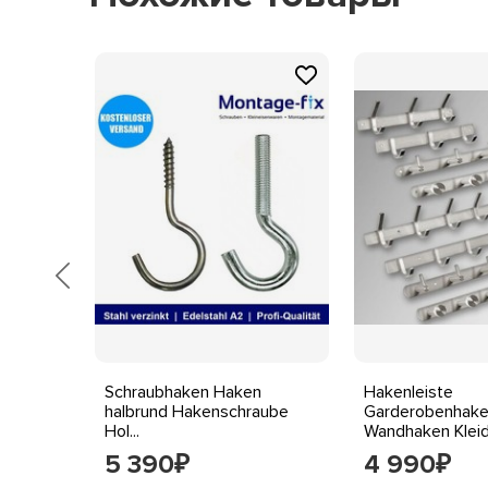
Wandmontage
Монтаж:
Schraubhaken Haken
Hakenleiste
halbrund Hakenschraube
Garderobenhak
Hol...
Wandhaken Kleide
5 390
4 990
₽
₽