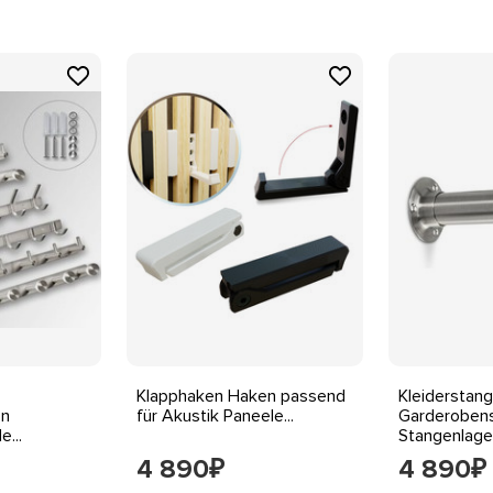
Klapphaken Haken passend
Kleiderstan
en
für Akustik Paneele...
Garderoben
...
Stangenlager
4 890
4 890
₽
₽