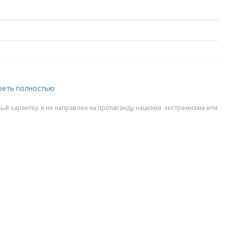
реть полностью
ый характер и не направлен на пропаганду нацизма, экстремизма или
m
m