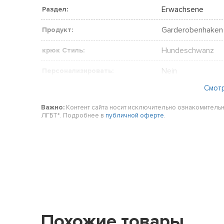
Erwachsene
Раздел:
Garderobenhaken
Продукт:
Hundeschwanz
крюк Стиль:
Nein
Персонализировать:
Смот
Gummi
Материал:
Важно:
Контент сайта носит исключительно ознакомительн
Weniger als 20 c
Длина:
ЛГБТ*. Подробнее в
публичной оферте
.
Weniger als 30 c
Ширина:
4
Количество крючков:
Mehrfarbig
Цвет:
Bästis
Модель:
Original
Оригинал / воспроизводство:
Похожие товары