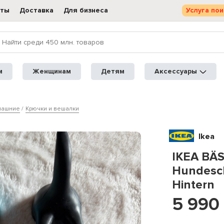
кты
Доставка
Для бизнеса
Услуга пои
м
Женщинам
Детям
Аксессуары
машние
Крючки и вешалки
Ikea
IKEA BÄS
Hundesc
Hintern
5 990