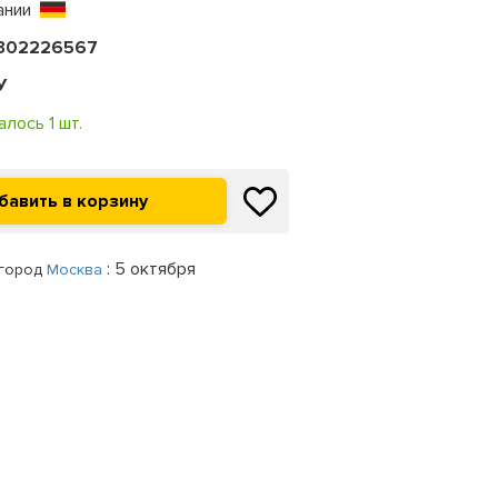
ании
302226567
У
алось 1 шт.
: 5 октября
 город
Москва