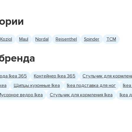
гории
Koziol
Maul
Nordal
Reisenthel
Spinder
TCM
бренда
ода Ikea 365
Контейнер Ikea 365
Стульчик для кормления
kea
Щипцы кухонные Ikea
Ikea подставка для ног
Ike
Мусорное ведро Ikea
Стульчик для кормления Ikea
Ikea 