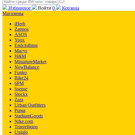
Избранное
Войти
0
Корзина
Магазины
iHerb
Zappos
ASOS
Yoox
Endclothing
Macys
H&M
MiniatureMarket
NewBalance
Funko
Bike24
6PM
Ssense
Stockx
Zara
Urban Outfitters
Puma
StadiumGoods
Nike.com
Truereligion
Uniqlo