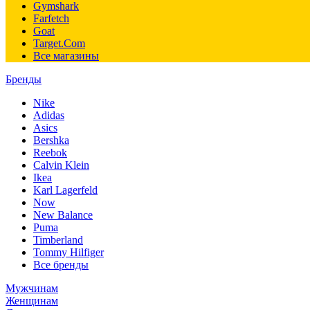
Gymshark
Farfetch
Goat
Target.Com
Все магазины
Бренды
Nike
Adidas
Asics
Bershka
Reebok
Calvin Klein
Ikea
Karl Lagerfeld
Now
New Balance
Puma
Timberland
Tommy Hilfiger
Все бренды
Мужчинам
Женщинам