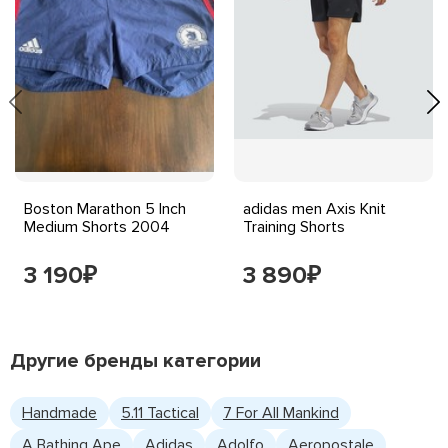
Boston Marathon 5 Inch
adidas men Axis Knit
Medium Shorts 2004
Training Shorts
3 190
3 890
₽
₽
Другие бренды категории
Handmade
5.11 Tactical
7 For All Mankind
A Bathing Ape
Adidas
Adolfo
Aeropostale