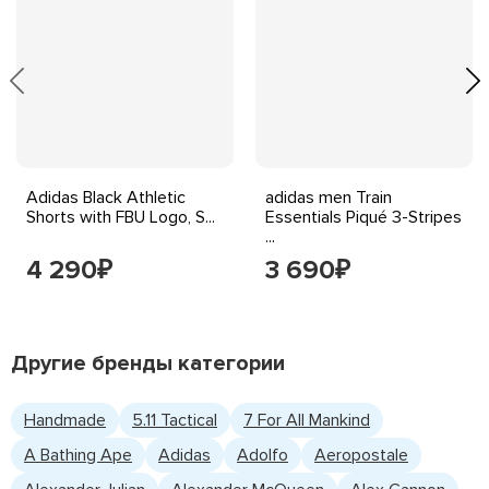
Adidas Black Athletic
adidas men Train
Shorts with FBU Logo, S...
Essentials Piqué 3-Stripes
...
4 290
3 690
₽
₽
Другие бренды категории
Handmade
5.11 Tactical
7 For All Mankind
A Bathing Ape
Adidas
Adolfo
Aeropostale