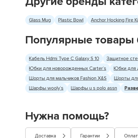
Другие бренды кате
Glass Mug
Plastic Bowl
Anchor Hocking Fire K
Популярные товары 
Кабель Hdmi Type C Galaxy S 10
Защитное сте
Юбки для новорожденных Carter’s
Юбки для 
Шорты для мальчиков Fashion X&S
Шорты для
Шарфы wooly’s
Шарфы u s polo assn
Разв
Нужна помощь?
Доставка
Гарантии
Оплат