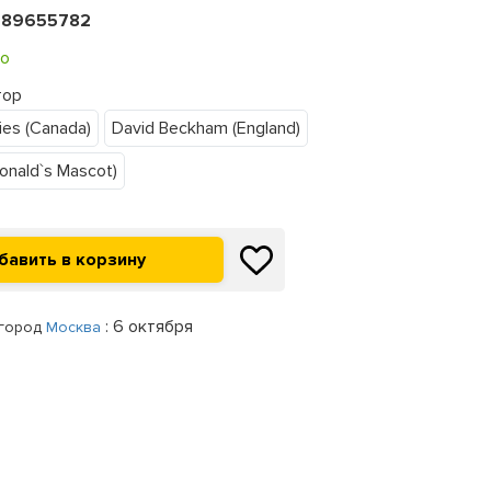
989655782
о
тор
ies (Canada)
David Beckham (England)
onald`s Mascot)
: 6 октября
 город
Москва