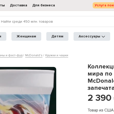
кты
Доставка
Для бизнеса
Услуга пои
м
Женщинам
Детям
Аксессуары
аны и фаст-фуд
McDonald's
Кружки и чашки
Коллекц
мира по 
McDonal
запечат
2 390
Товар из США