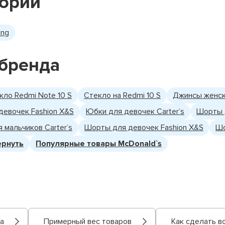
гории
ing
бренда
кло Redmi Note 10 S
Стекло на Redmi 10 S
Джинсы женск
девочек Fashion X&S
Юбки для девочек Carter’s
Шорты 
 мальчиков Carter’s
Шорты для девочек Fashion X&S
Шо
ернуть
Популярные товары McDonald`s
а
Примерный вес товаров
Как сделать в