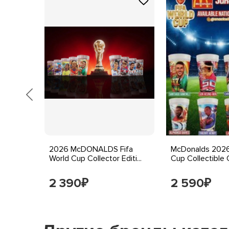
A World
2026 McDONALDS Fifa
McDonalds 2026
.
World Cup Collector Editi...
Cup Collectible C
2 390
2 590
₽
₽