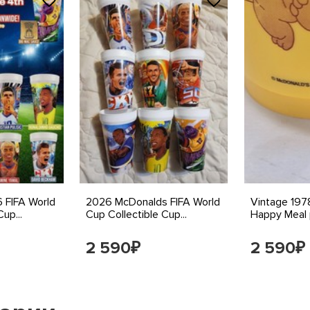
 FIFA World
2026 McDonalds FIFA World
Vintage 197
up...
Cup Collectible Cup...
Happy Meal p
2 590
2 590
₽
₽