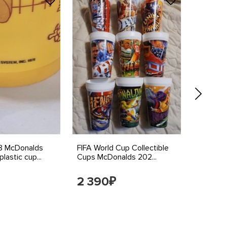
8 McDonalds
FIFA World Cup Collectible
2026 Mc
lastic cup...
Cups McDonalds 202...
Cup Adu
2 390
2 39
₽