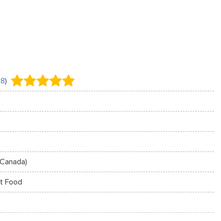
98
)
(Canada)
st Food