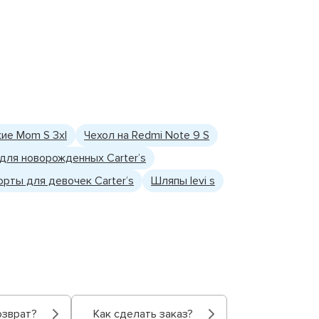
ие Mom S 3xl
Чехол на Redmi Note 9 S
для новорожденных Carter’s
рты для девочек Carter’s
Шляпы levi s
озврат?
Как сделать заказ?