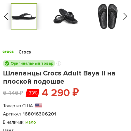
Crocs
Оригинальный товар
Шлепанцы Crocs Adult Baya II на
плоской подошве
4 290
₽
6 446
-33%
₽
Товар из США
Артикул:
168016306201
В наличии:
мало
Цвет