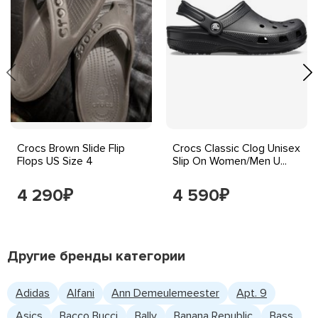
Crocs Brown Slide Flip
Crocs Classic Clog Unisex
Flops US Size 4
Slip On Women/Men U...
4 290
4 590
₽
₽
Другие бренды категории
Adidas
Alfani
Ann Demeulemeester
Apt. 9
Asics
Bacco Bucci
Bally
Banana Republic
Bass