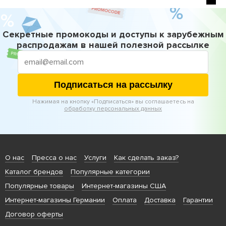
Секретные промокоды и доступы к зарубежным
распродажам в нашей полезной рассылке
Подписаться на рассылку
Нажимая на кнопку «Подписаться» вы соглашаетесь на
обработку персональных данных
О нас
Пресса о нас
Услуги
Как сделать заказ?
Каталог брендов
Популярные категории
Популярные товары
Интернет-магазины США
Интернет-магазины Германии
Оплата
Доставка
Гарантии
Договор оферты