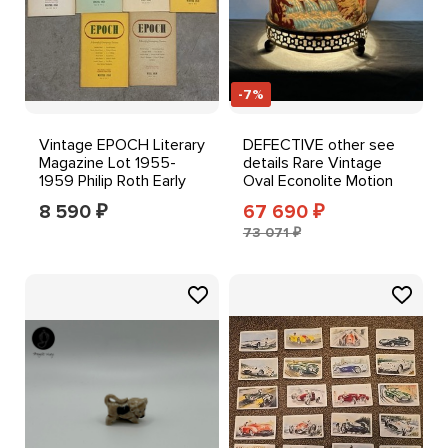
-7%
Vintage EPOCH Literary
DEFECTIVE other see
Magazine Lot 1955-
details Rare Vintage
1959 Philip Roth Early
Oval Econolite Motion
Appearance
Lamp 1955 G3D
8 590
67 690
₽
₽
73 071 ₽