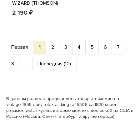
WIZARD (THOMSON)
1955 VINTAGE TRADE
2 190
₽
CARDS x8
Первая
1
2
3
4
5
6
7
8
...
Последняя (10)
В данном разделе представлены товары, похожие на
vintage 1955 early rolex air king ref 5506 cal1530 super
precision watch купить которые можно с доставкой из США в
Россию (Москва, Санкт-Петербург и другие города).