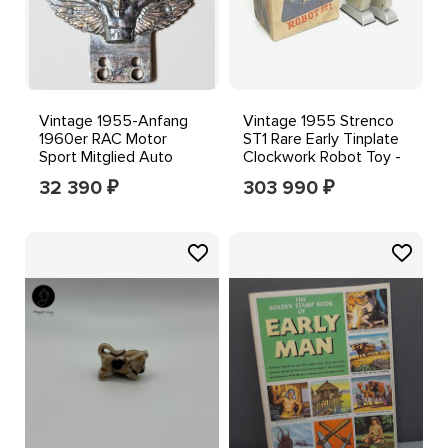
Vintage 1955-Anfang
Vintage 1955 Strenco
1960er RAC Motor
ST1 Rare Early Tinplate
Sport Mitglied Auto
Clockwork Robot Toy -
Abzeichen Auto
Germany Boxed
32 390
303 990
₽
₽
Emblem Typ 2A