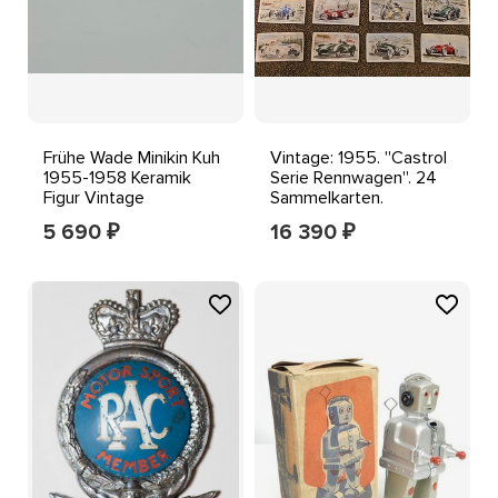
Frühe Wade Minikin Kuh
Vintage: 1955. ''Castrol
1955-1958 Keramik
Serie Rennwagen''. 24
Figur Vintage
Sammelkarten.
Sammlerstück
Komplettsatz
5 690
16 390
₽
₽
beschädigt