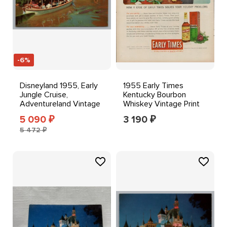
-6%
Disneyland 1955, Early
1955 Early Times
Jungle Cruise,
Kentucky Bourbon
Adventureland Vintage
Whiskey Vintage Print
Postcard
Ad Alcohol Christmas
5 090
3 190
₽
₽
5 472 ₽