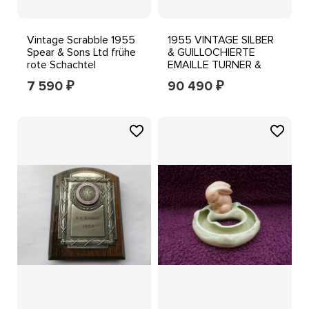
Vintage Scrabble 1955
1955 VINTAGE SILBER
Spear & Sons Ltd frühe
& GUILLOCHIERTE
rote Schachtel
EMAILLE TURNER &
KOSTENLOSER
SIMPSON AUTO
7 590
90 490
₽
₽
VERSAND
ARMATURENBRETT
PLAKETTE