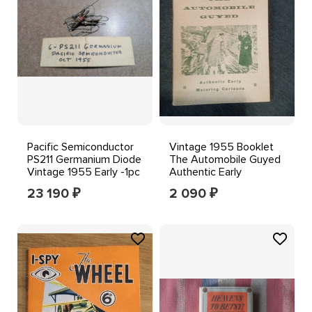
Pacific Semiconductor
Vintage 1955 Booklet
PS211 Germanium Diode
The Automobile Guyed
Vintage 1955 Early -1pc
Authentic Early
Motoring Cartoons
23 190
2 090
₽
₽
Book