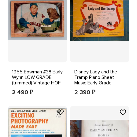
1955 Bowman #38 Early
Disney Lady and the
Wynn LOW GRADE
Tramp Piano Sheet
(trimmed) Vintage HOF
Music Early Grade
Baseball Card
Vintage 1955 - see pics
2 490
2 390
₽
₽