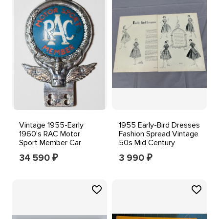
Vintage 1955-Early
1955 Early-Bird Dresses
1960's RAC Motor
Fashion Spread Vintage
Sport Member Car
50s Mid Century
Badge Auto Emblem
Illustration
34 590
3 990
₽
₽
Type 2A