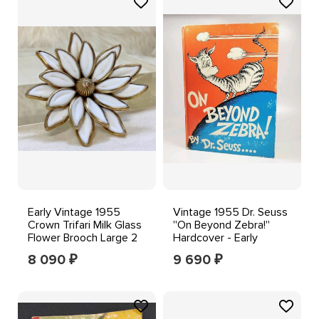
Early Vintage 1955
Vintage 1955 Dr. Seuss
Crown Trifari Milk Glass
''On Beyond Zebra!''
Flower Brooch Large 2
Hardcover - Early
Printing Rare
8 090
9 690
₽
₽