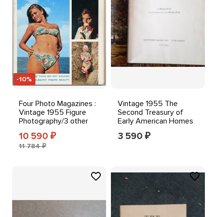
-10%
Four Photo Magazines :
Vintage 1955 The
Vintage 1955 Figure
Second Treasury of
Photography/3 other
Early American Homes
similar magazines
Richard Pratt Hardcover
10 590
3 590
₽
₽
11 784 ₽