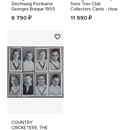
Zeichnung Postkarte
Sons Trex Club
Georges Braque 1955
Collectors Cards - How,
Oiseaux sur fond bleu
What & Why - (25)
6 790
11 990
₽
₽
COUNTRY
CRICKETERS, THE