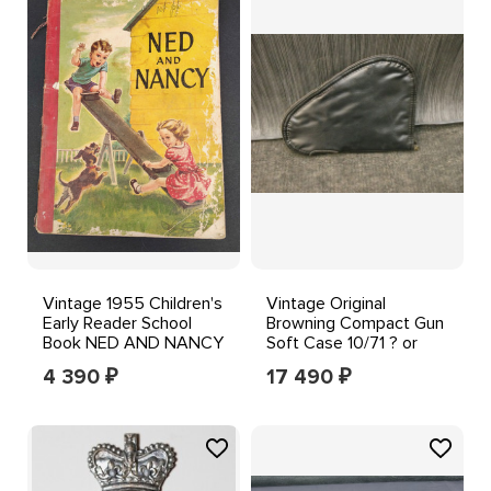
Vintage 1955 Children's
Vintage Original
Early Reader School
Browning Compact Gun
Book NED AND NANCY
Soft Case 10/71 ? or
By Inez Hogan
1955 ?? Early Rare
4 390
17 490
₽
₽