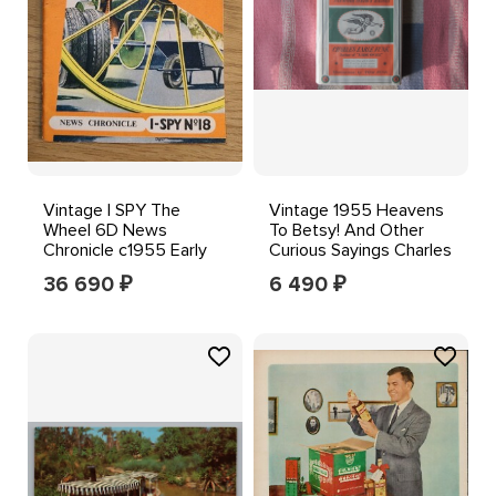
Vintage I SPY The
Vintage 1955 Heavens
Wheel 6D News
To Betsy! And Other
Chronicle c1955 Early
Curious Sayings Charles
Series Issue UNUSED
Earle Funk HCDJ
36 690
6 490
₽
₽
Rare