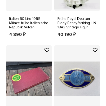
Italien 50 Lire 1955
Frühe Royal Doulton
Münze frühe Italienische
Biddy Pennyfarthing HN
Republik Vulkan
1843 Vintage Figur
Schmied Vintage
1938-1955 selten
4 890
40 190
₽
₽