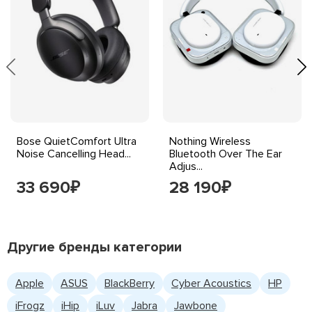
Bose QuietComfort Ultra
Nothing Wireless
Noise Cancelling Head...
Bluetooth Over The Ear
Adjus...
33 690
28 190
₽
₽
Другие бренды категории
Apple
ASUS
BlackBerry
Cyber Acoustics
HP
iFrogz
iHip
iLuv
Jabra
Jawbone