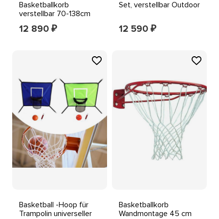
Basketballkorb
Set, verstellbar Outdoor
verstellbar 70-138cm
Ständer 4 Bälle Indoor
12 890
12 590
₽
₽
Outdoor
Basketball -Hoop für
Basketballkorb
Trampolin universeller
Wandmontage 45 cm