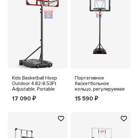
Kids Basketball Hoop
Портативное
Outdoor 4.82-8.53Ft
баскетбольное
Adjustable, Portable
кольцо, регулируемая
Basketball Hoops &
система ворот для
17 090
15 590
₽
₽
улицы, с колесами из
ПВХ