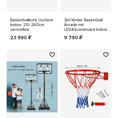
Basketballkorb Outdoor
3in1 Kinder Basketball
Indoor, 210-260cm
Arcade mit
verstellbar
LED&Scoreboard Indoor
Basketballkorb
Outdoor,höhenverstellbar
23 590
9 790
₽
₽
generalüberholt