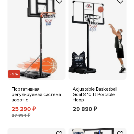
-9%
Портативная
Adjustable Basketball
регулируемая система
Goal 8 10 ft Portable
ворот с
Hoop
баскетбольным
44inBackboardwith
25 290
29 890
₽
₽
кольцом для игры на
Fillable Base
27 984 ₽
открытом воздухе в
помещении высотой 10
ФУТОВ