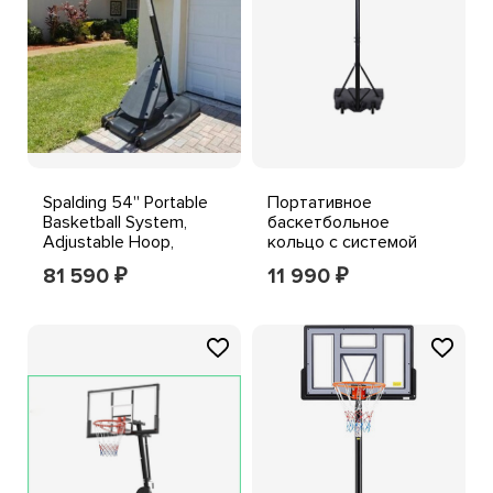
Spalding 54'' Portable
Портативное
Basketball System,
баскетбольное
Adjustable Hoop,
кольцо с системой
Backboard Angled Pole!
защиты ворот на
81 590
11 990
₽
₽
открытом воздухе с
регулируемой
высотой 5-7 футов