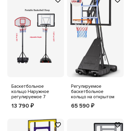
Баскетбольное
Регулируемое
кольцо Наружное
баскетбольное
регулируемое 7
кольцо на открытом
Футов/9 ФУТОВ
воздухе 10 футов с
13 790
65 590
₽
₽
Портативные
44/48-дюймовой
Баскетбольные
спинкой, портативная
ворота стоят для
подставка для купания
детей