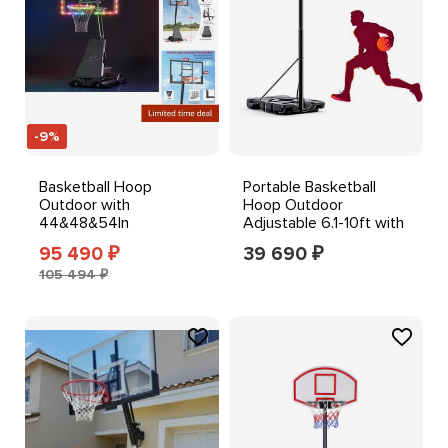
-9%
Basketball Hoop
Portable Basketball
Outdoor with
Hoop Outdoor
44&48&54In
Adjustable 6.1-10ft with
Shatterproof
Shatterproof Backboard
95 490
39 690
₽
₽
Backboard, 5.25-10FT
105 494 ₽
Hei...