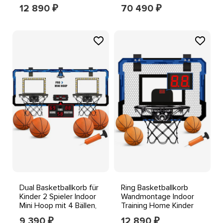
Basket Professional
OUTDOOR SPORT
12 890
70 490
₽
₽
Dual Basketballkorb für
Ring Basketballkorb
Kinder 2 Spieler Indoor
Wandmontage Indoor
Mini Hoop mit 4 Bällen,
Training Home Kinder
Anzeigetafel
Basketball Spielzeug
9 390
12 890
₽
₽