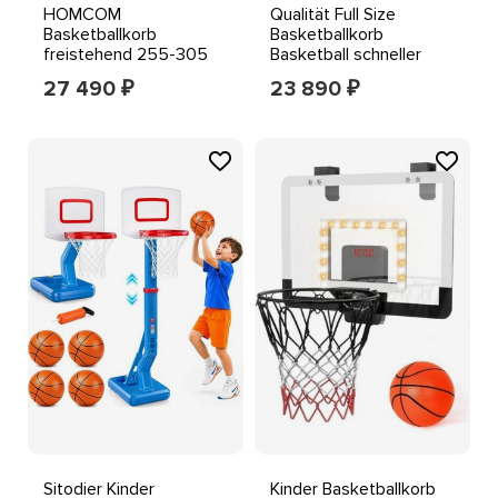
HOMCOM
Qualität Full Size
Basketballkorb
Basketballkorb
freistehend 255-305
Basketball schneller
cm höhenverstellbarer
kostenloser Versand
27 490
23 890
₽
₽
Ständer mit Rollen
tolles Set
Sitodier Kinder
Kinder Basketballkorb