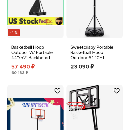
-4%
Basketball Hoop
Sweetcrispy Portable
Outdoor W/ Portable
Basketball Hoop
44''/52'' Backboard
Outdoor 6.1-10FT
Adjustable Basketball
Adjustable Height, 44
57 490
23 090
₽
₽
Goal
Inch
60 133 ₽