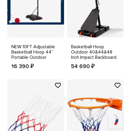
NEW 10FT Adjustable
Basketball Hoop
Basketball Hoop 44''
Outdoor 40&44&48
Portable Outdoor
Inch Impact Backboard,
Indoor Base Wheels
5.3-10FT Height
16 390
54 690
₽
₽
Adjustab