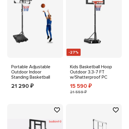
-27%
Portable Adjustable
Kids Basketball Hoop
Outdoor Indoor
Outdoor 3.3-7 FT
Standing Basketball
w/Shatterproof PC
Hoop Goal System
Backboard Fillable Base
21 290
15 590
₽
₽
21 559 ₽