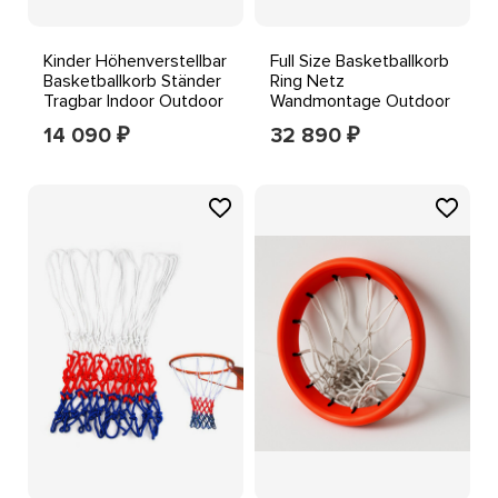
Kinder Höhenverstellbar
Full Size Basketballkorb
Basketballkorb Ständer
Ring Netz
Tragbar Indoor Outdoor
Wandmontage Outdoor
Netz Spielzeug
Hängekorb 18''/45cm
14 090
32 890
₽
₽