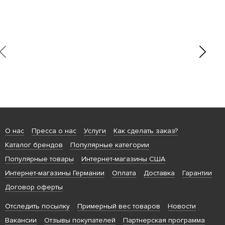
О нас
Пресса о нас
Услуги
Как сделать заказ?
Каталог брендов
Популярные категории
Популярные товары
Интернет-магазины США
Интернет-магазины Германии
Оплата
Доставка
Гарантии
Договор оферты
Отследить посылку
Примерный вес товаров
Новости
Вакансии
Отзывы покупателей
Партнерская программа