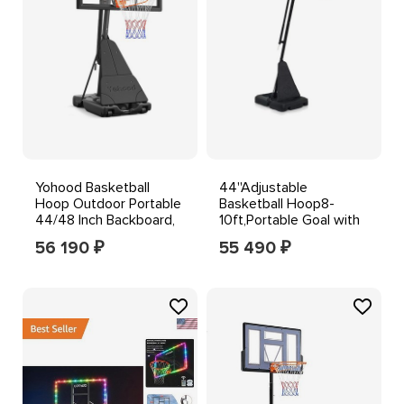
Yohood Basketball
44''Adjustable
Hoop Outdoor Portable
Basketball Hoop8-
44/48 Inch Backboard,
10ft,Portable Goal with
10ft Quickly Adjus
Wheels for Indoor
56 190
55 490
₽
₽
Outdoor