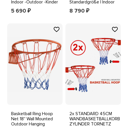
Indoor -Outdoor -Kinder
Standardgröße | Indoor
-Jumping
& Outdoor Ring mit
5 690
8 790
₽
₽
Netz
Basketball Ring Hoop
2x STANDARD 45CM
Net 18'' Wall Mounted
WANDBASKETBALLKORB
Outdoor Hanging
ZYLINDER TORNETZ