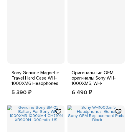
Sony Genuine Magnetic
Оригинальные OEM-
Travel Hard Case WH-
оригиналы Sony WH-
1000XM6 Headphones
1000XM5, WH-
Case (Grey/Black)
1000XM5/B, запасные
5 390
6 490
₽
₽
части