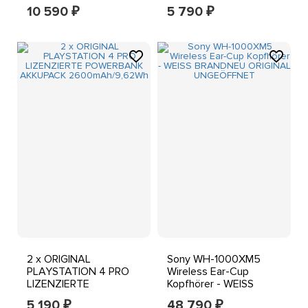
Für WH-1000XM4 XM5
3,6V RX100 X3000
10 590
5 790
₽
₽
2 x ORIGINAL
Sony WH-1000XM5
PLAYSTATION 4 PRO
Wireless Ear-Cup
LIZENZIERTE
Kopfhörer - WEISS
POWERBANK
BRANDNEU ORIGINAL
5 190
48 790
₽
₽