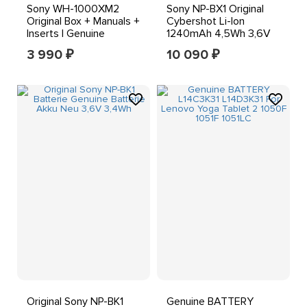
Sony WH-1000XM2
Sony NP-BX1 Original
Original Box + Manuals +
Cybershot Li-Ion
Inserts | Genuine
1240mAh 4,5Wh 3,6V
Replacement Packaging
Akkupack RX100 / UK
3 990
10 090
₽
₽
Original Sony NP-BK1
Genuine BATTERY