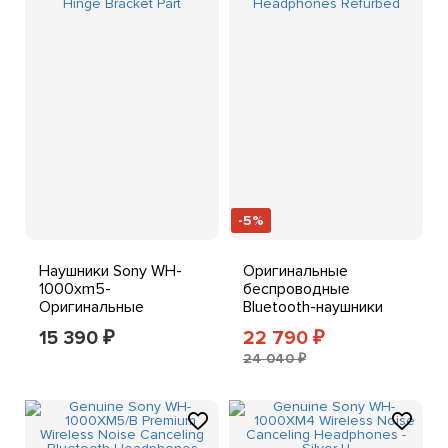
-5%
Наушники Sony WH-
Оригинальные
1000xm5-
беспроводные
Оригинальные
Bluetooth-наушники
запасные части Sony -
Sony WH-1000XM5/B с
15 390
22 790
₽
₽
Часть шарнирного
функцией
24 040 ₽
кронштейна
шумоподавления
Обновлены