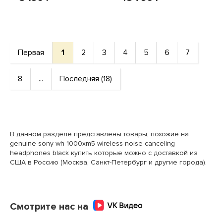
AKKUPACK
UNGEÖFFNET
2600mAh/9,62Wh
Первая
1
2
3
4
5
6
7
8
...
Последняя (18)
В данном разделе представлены товары, похожие на
genuine sony wh 1000xm5 wireless noise canceling
headphones black купить которые можно с доставкой из
США в Россию (Москва, Санкт-Петербург и другие города).
Смотрите нас на