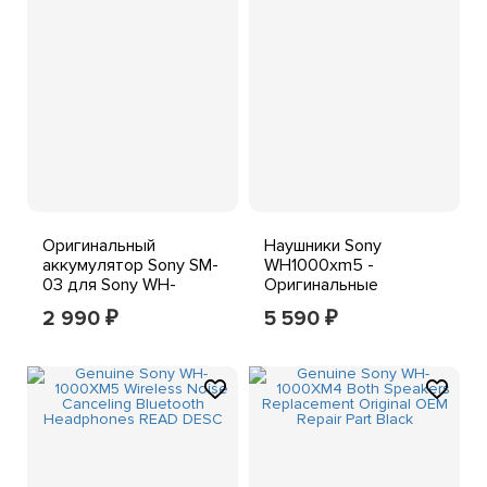
Оригинальный
Наушники Sony
аккумулятор Sony SM-
WH1000xm5 -
03 для Sony WH-
Оригинальные
1000XM3 1000XM4
запасные части Sony
2 990
5 590
₽
₽
CH710N XB900N
OEM - Черный
емкостью 1000 мАч -
US