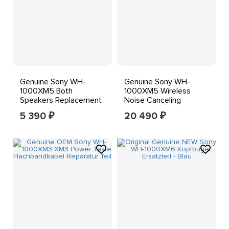
Genuine Sony WH-
Genuine Sony WH-
1000XM5 Both
1000XM5 Wireless
Speakers Replacement
Noise Canceling
Original OEM Repair
Headphones -
5 390
20 490
₽
₽
Part Blue
ROTATING HINGE