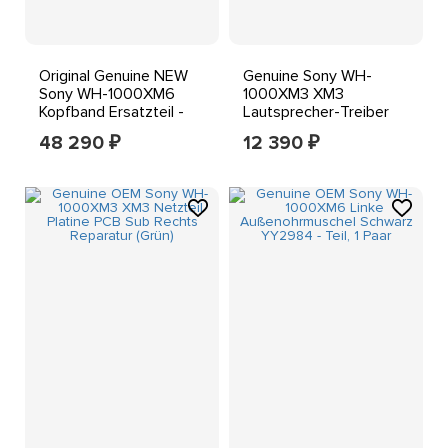
Original Genuine NEW
Genuine Sony WH-
Sony WH-1000XM6
1000XM3 XM3
Kopfband Ersatzteil -
Lautsprecher-Treiber
Silber
Reparatur, [Rechts],
48 290
12 390
₽
₽
Schwarz