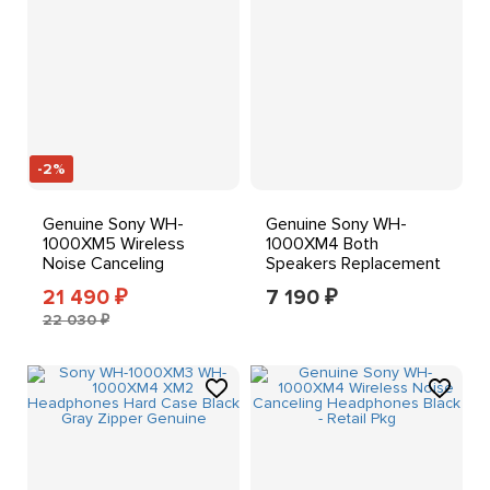
-2%
Genuine Sony WH-
Genuine Sony WH-
1000XM5 Wireless
1000XM4 Both
Noise Canceling
Speakers Replacement
Bluetooth Headphones
Original OEM Repair
21 490
7 190
₽
₽
READ DESC
Part Black
22 030 ₽