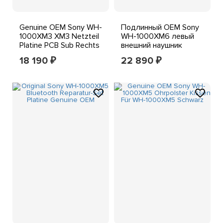
Genuine OEM Sony WH-
Подлинный OEM Sony
1000XM3 XM3 Netzteil
WH-1000XM6 левый
Platine PCB Sub Rechts
внешний наушник
Reparatur (Grün)
черный YY2984 -
18 190
22 890
₽
₽
часть, 1 пара