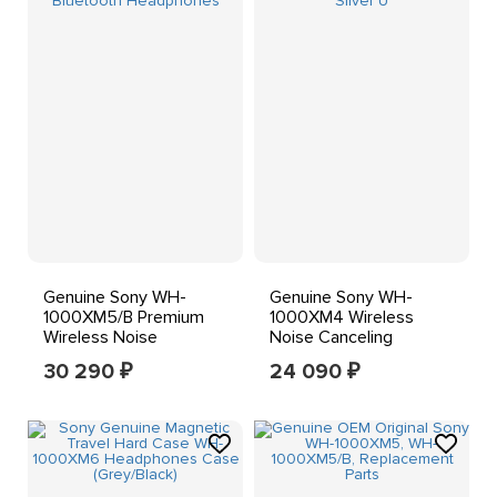
Genuine Sony WH-
Genuine Sony WH-
1000XM5/B Premium
1000XM4 Wireless
Wireless Noise
Noise Canceling
Canceling Bluetooth
Headphones - Silver U
30 290
24 090
₽
₽
Headphones