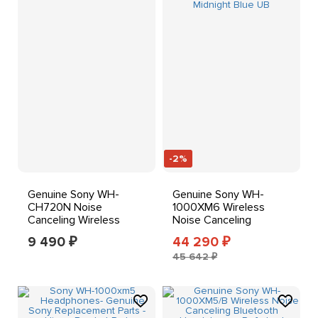
-2%
Genuine Sony WH-
Genuine Sony WH-
CH720N Noise
1000XM6 Wireless
Canceling Wireless
Noise Canceling
Headphones
Headphones - Midnight
9 490
44 290
₽
₽
Blue UB
45 642 ₽