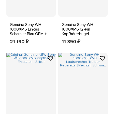
Genuine Sony WH-
Genuine Sony WH-
1000XM5 Linkes
1000XM6 12-Pin
Scharnier Blau OEM +
Kopfhörerbügel
16-Pin-Anschluss
Kabelanschluss OEM
21 190
11 390
₽
₽
Reparatur
Neu