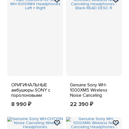
ОРИГИНАЛЬНЫЕ
Genuine Sony WH-
амбушюры SONY с
1000XM5 Wireless
поролоновыми
Noise Canceling
подушечками для
Headphones - Black
8 990
22 390
₽
₽
наушников SONY WH-
READ DESC R
1000XM4 Слева +
справа