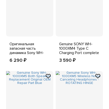
Оригинальная
Genuine SONY WH-
запасная часть
1000XM4 Type C
динамика Sony WH-
Charging Port complete
H910N/шарнир/
circuit + Flex Ribbon
6 290
3 590
₽
₽
вешалка/порт для
зарядки