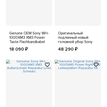
Genuine OEM Sony WH-
Оригинальный
1000XM3 XM3 Power
подлинный новый
Taste Flachbandkabel
головной убор Sony
Reparatur Teil
WH-1000XM6
18 090
48 290
₽
₽
Запасная часть - синий