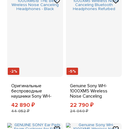
-2%
-5%
Оригинальные
Genuine Sony WH-
беспроводные
1000XM5 Wireless
наушники Sony WH-
Noise Canceling
1000XM6/B с
Bluetooth Headphones
42 890
22 790
₽
₽
функцией
Refurbed
44 052 ₽
24 040 ₽
шумоподавления -
Черный