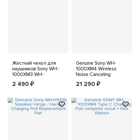
Жесткий чехол для
Genuine Sony WH-
наушников Sony WH-
1000XM4 Wireless
1000XM3 WH-
Noise Canceling
1000XM4 XM2 Черный,
Headphones Black -
2 490
21 290
₽
₽
серый, на молнии,
Retail Pkg
Натуральная кожа