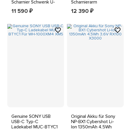
Scharnier Schwenk U-
Scharnierarm
Metal Halter Ersatzteil
Aufhängung Ersatzteil
11 590
12 390
₽
₽
[LINKS]
Genuine SONY USB
Original Akku für Sony
USB-C Typ-C
NP-BX1 Cybershot Li-
Ladekabel MUC-BTYC1
Ion 1350mAh 4,5Wh