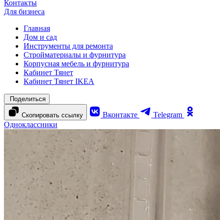
Контакты
Для бизнеса
Главная
Дом и сад
Инструменты для ремонта
Стройматериалы и фурнитура
Корпусная мебель и фурнитура
Кабинет Тянет
Кабинет Тянет IKEA
Поделиться
Вконтакте
Telegram
Скопировать ссылку
Одноклассники