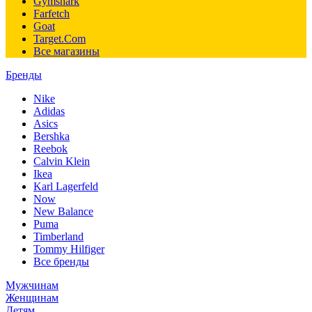
Gymshark
Farfetch
Goat
Target.Com
Все магазины
Бренды
Nike
Adidas
Asics
Bershka
Reebok
Calvin Klein
Ikea
Karl Lagerfeld
Now
New Balance
Puma
Timberland
Tommy Hilfiger
Все бренды
Мужчинам
Женщинам
Детям