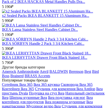
Pack of 2 IKEA HACKAS Metal Handles Pulls Dra...
5 190
₽
x2 Sealed Packs IKEA BLANKETT 15 Aluminum Ha...
5 990
₽
IKEA Lansa Stainless Steel Handles Cabinet Dr...
5 190
₽
IKEA SÖRBYN Handle 2 Pack 3 3/4 Kitchen Cabi...
5 390
₽
IKEA LERHYTTAN Drawer Front Black Stained 18...
5 790
₽
Другие бренды категории
Amerock
Anthropologie
Anvil
BALDWIN
Berenson
Best
Bird
Boss
Brainerd
BRASS Accents
Популярные товары бренда
Сотейник Ikea 365
Ikea 365 кружка
Сковорода Ikea 365
Контейнер Ikea 365
Стульчик для кормления Ikea Antilop
Ikea
простынь Dvala
Подушка на стул Ikea
Напольный светильник
Ikea
Щипцы кухонные Ikea
Ikea подставка для ног
Ikea
контейнер для продуктов
Ikea ножницы кухонные
Ikea
наматрасники
Мусорное ведро Ikea
Стульчик для кормления