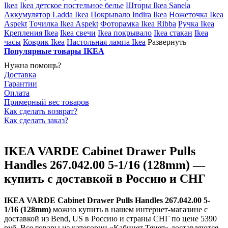
Ikea
Ikea детское постельное белье
Шторы Ikea Sanela
Аккумулятор Ladda Ikea
Покрывало Indira Ikea
Ножеточка Ikea
Aspekt
Точилка Ikea Aspekt
Фоторамка Ikea Ribba
Ручка Ikea
Крепления Ikea
Ikea свечи
Ikea покрывало
Ikea стакан
Ikea
часы
Коврик Ikea
Настольная лампа Ikea
Развернуть
Популярные товары IKEA
Нужна помощь?
Доставка
Гарантии
Оплата
Примерный вес товаров
Как сделать возврат?
Как сделать заказ?
IKEA VARDE Cabinet Drawer Pulls
Handles 267.042.00 5-1/16 (128mm) —
купить с доставкой в Россию и СНГ
IKEA VARDE Cabinet Drawer Pulls Handles 267.042.00 5-
1/16 (128mm)
можно купить в нашем интернет-магазине с
доставкой из Bend, US в Россию и страны СНГ по цене 5390
руб. Все товары из категории «Кабинет Тянет» доставляются