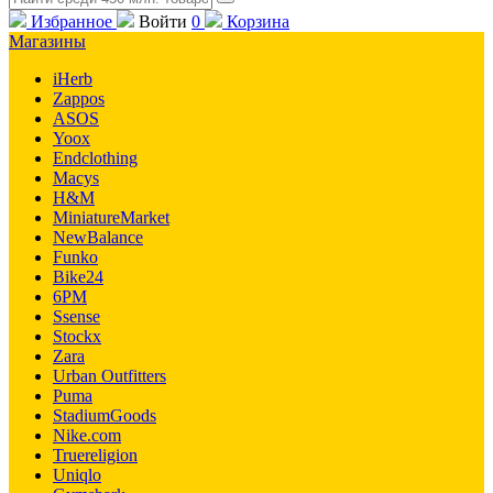
Избранное
Войти
0
Корзина
Магазины
iHerb
Zappos
ASOS
Yoox
Endclothing
Macys
H&M
MiniatureMarket
NewBalance
Funko
Bike24
6PM
Ssense
Stockx
Zara
Urban Outfitters
Puma
StadiumGoods
Nike.com
Truereligion
Uniqlo