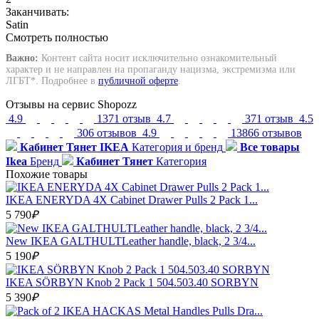
Заканчивать:
Satin
Смотреть полностью
Важно:
Контент сайта носит исключительно ознакомительный
характер и не направлен на пропаганду нацизма, экстремизма или
ЛГБТ*. Подробнее в
публичной оферте
.
Отзывы на сервис Shopozz
4.9
1371 отзыв
4.7
371 отзыв
4.5
306 отзывов
4.9
13866 отзывов
Кабинет Тянет IKEA
Категория и бренд
Все товары
Ikea
Бренд
Кабинет Тянет
Категория
Похожие товары
IKEA ENERYDA 4X Cabinet Drawer Pulls 2 Pack 1...
5 790
₽
New IKEA GALTHULTLeather handle, black, 2 3/4...
5 190
₽
IKEA SÖRBYN Knob 2 Pack 1 504.503.40 SORBYN
5 390
₽