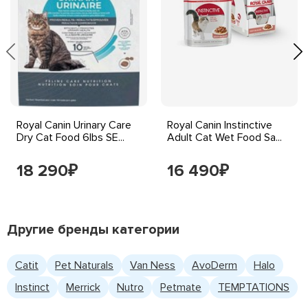
Royal Canin Urinary Care
Royal Canin Instinctive
Dry Cat Food 6lbs SE...
Adult Cat Wet Food Sa...
18 290
16 490
₽
₽
Другие бренды категории
Catit
Pet Naturals
Van Ness
AvoDerm
Halo
Instinct
Merrick
Nutro
Petmate
TEMPTATIONS