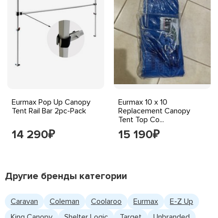
Eurmax Pop Up Canopy
Eurmax 10 x 10
Tent Rail Bar 2pc-Pack
Replacement Canopy
Tent Top Co...
14 290
15 190
₽
₽
Другие бренды категории
Caravan
Coleman
Coolaroo
Eurmax
E-Z Up
King Canopy
Shelter Logic
Target
Unbranded