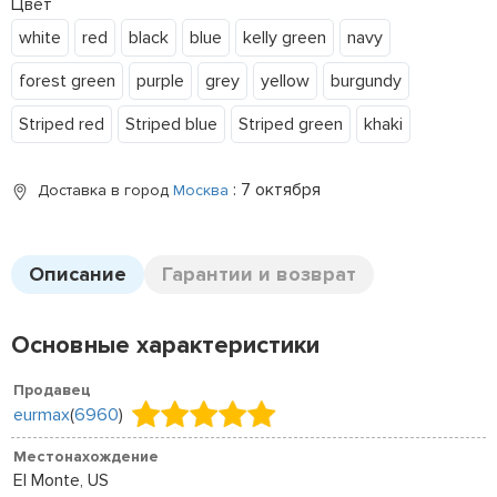
Цвет
white
red
black
blue
kelly green
navy
forest green
purple
grey
yellow
burgundy
Striped red
Striped blue
Striped green
khaki
: 7 октября
Доставка в город
Москва
Описание
Гарантии и возврат
Основные характеристики
Продавец
eurmax
(
6960
)
Местонахождение
El Monte, US