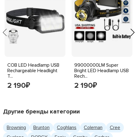
COB LED Headlamp USB
99000000LM Super
Rechargeable Headlight
Bright LED Headlamp USB
T...
Rech...
2 190
2 190
₽
₽
Другие бренды категории
Browning
Brunton
Coghlans
Coleman
Cree