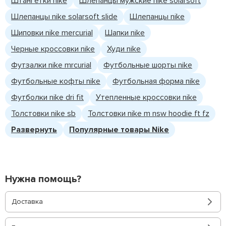
Штангетки nike
Шлепанцы мужские nike solarsoft
Шлепанцы nike solarsoft slide
Шлепанцы nike
Шиповки nike mercurial
Шапки nike
Черные кроссовки nike
Худи nike
Футзалки nike mrcurial
Футбольные шорты nike
Футбольные кофты nike
Футбольная форма nike
Футболки nike dri fit
Утепленные кроссовки nike
Толстовки nike sb
Толстовки nike m nsw hoodie ft fz
Развернуть
Популярные товары Nike
Нужна помощь?
Доставка