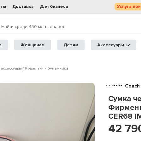
кты
Доставка
Для бизнеса
Услуга пои
м
Женщинам
Детям
Аксессуары
 аксессуары
Кошельки и бумажники
Coach
Сумка ч
Фирменн
CER68 I
42 79