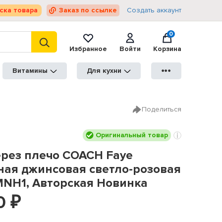
ска товара
Заказ по ссылке
Создать аккаунт
0
Избранное
Войти
Корзина
Витамины
Для кухни
●●●
Поделиться
Оригинальный товар
ерез плечо COACH Faye
ая джинсовая светло-розовая
MNH1, Авторская Новинка
0
₽