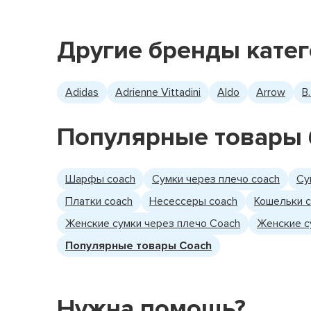
Другие бренды кате
Adidas
Adrienne Vittadini
Aldo
Arrow
B
Популярные товары 
Шарфы coach
Сумки через плечо coach
Су
Платки coach
Несессеры coach
Кошельки 
Женские сумки через плечо Coach
Женские с
Популярные товары Coach
Нужна помощь?