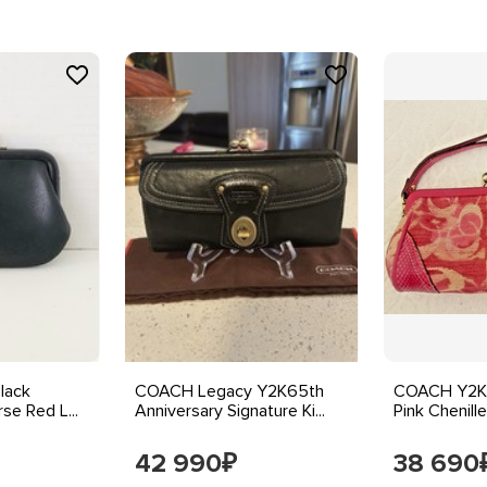
lack
COACH Legacy Y2K65th
COACH Y2K L
se Red L...
Anniversary Signature Ki...
Pink Chenille
42 990
38 690
₽