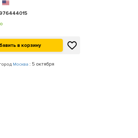
976444015
о
: 5 октября
 город
Москва