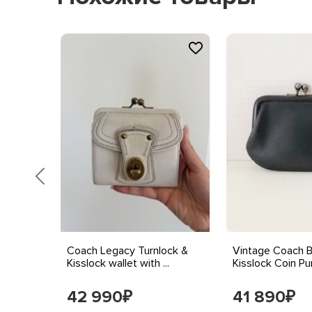
t -
Coach Legacy Turnlock &
Vintage Coach B
un...
Kisslock wallet with ...
Kisslock Coin Pur
42 990
41 890
₽
₽