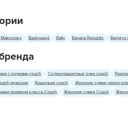
гории
. Makowsky
Baekgaard
Bally
Banana Republic
Barneys
бренда
мки с ручками coach
Солнцезащитные очки coach
Рюкза
coach мужские
Кошельки coach
Женские сумки через пле
умки премиум класса Coach
Женские сумки Coach
Женск