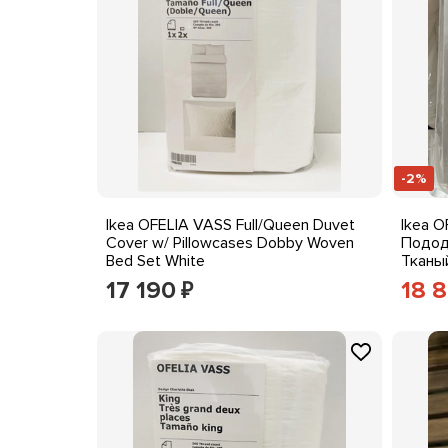
-2%
Ikea OFELIA VASS Full/Queen Duvet
Ikea O
Cover w/ Pillowcases Dobby Woven
Подод
Bed Set White
Тканы
белья
17 190
18 
₽