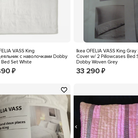
FELIA VASS King
Ikea OFELIA VASS King Gray
еяльник с наволочками Dobby
Cover w/ 2 Pillowcases Bed 
 Bed Set White
Dobby Woven Grey
890
33 290
₽
₽