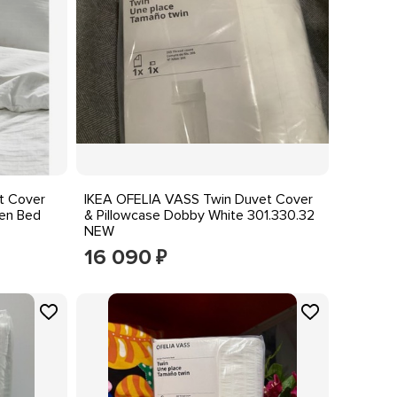
t Cover
IKEA OFELIA VASS Twin Duvet Cover
en Bed
& Pillowcase Dobby White 301.330.32
NEW
16 090
₽