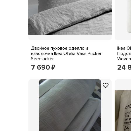
Двойное пуховое одеяло и
Ikea O
наволочка Ikea Ofelia Vass Pucker
Подод
Seersucker
Woven
7 690
24 
₽