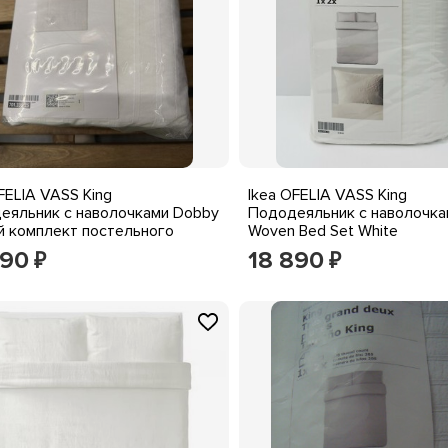
FELIA VASS King
Ikea OFELIA VASS King
еяльник с наволочками Dobby
Пододеяльник с наволочка
й комплект постельного
Woven Bed Set White
 Белый Новый
890
18 890
₽
₽