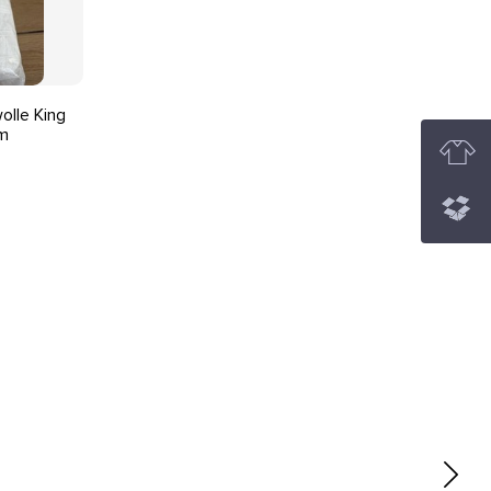
olle King
cm