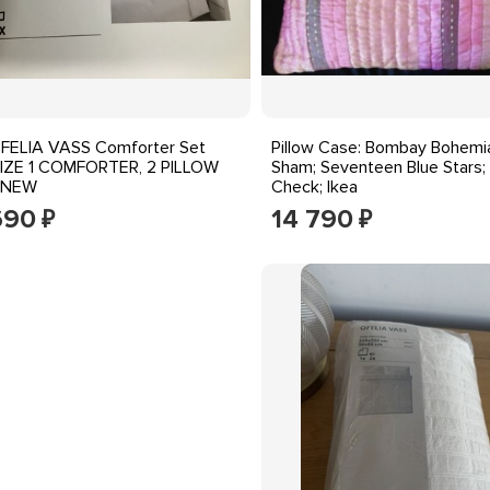
FELIA VASS Comforter Set
Pillow Case: Bombay Bohemi
SIZE 1 COMFORTER, 2 PILLOW
Sham; Seventeen Blue Stars; 
 NEW
Check; Ikea
690
14 790
₽
₽