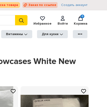
ска товара
Заказ по ссылке
Создать аккаунт
0
Избранное
Войти
Корзина
Витамины
Для кухни
●●●
llowcases White New