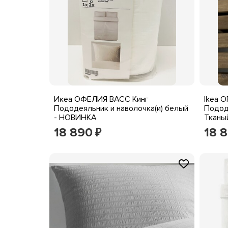
Икеа ОФЕЛИЯ ВАСС Кинг
Ikea O
Пододеяльник и наволочка(и) белый
Подод
- НОВИНКА
Тканы
белья
18 890
18 
₽