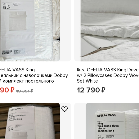
FELIA VASS King
Ikea OFELIA VASS King Duve
еяльник с наволочками Dobby
w/ 2 Pillowcases Dobby Wov
й комплект постельного
Set White
 Белый Новый
890
12 790
₽
₽
19 351 ₽