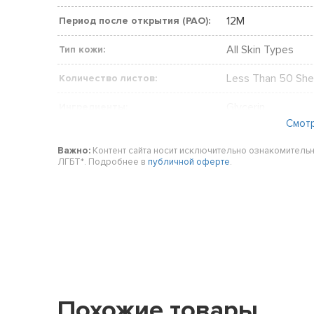
12M
Период после открытия (PAO):
All Skin Types
Тип кожи:
Less Than 50 She
Количество листов:
Glycerin
Ингредиенты:
Смот
Night Mask
Комплект включает:
Важно:
Контент сайта носит исключительно ознакомительн
ЛГБТ*. Подробнее в
публичной оферте
.
Hydrolyzed Colla
Активные ингредиенты:
No
Олицетворять:
Night Mask
Тип:
Face
Участок тела:
Похожие товары