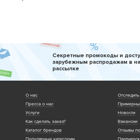
Секретные промокоды и досту
зарубежным распродажам в н
рассылке
О нас
Отследить
Пресса о нас
Примерный
Услуги
Новости
Как сделать заказ?
Вакансии
Каталог брендов
Отзывы по
Популярные категории
Партнерск