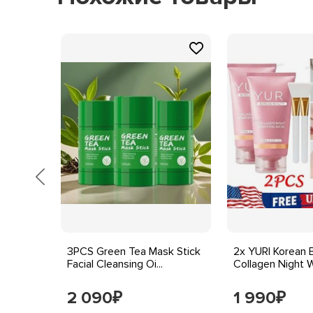
lant
3PCS Green Tea Mask Stick
2x YURI Korean 
Facial Cleansing Oi...
Collagen Night W
2 090
1 990
₽
₽