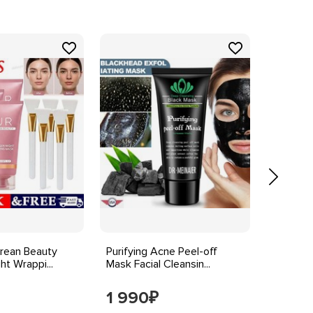
orean Beauty
Purifying Acne Peel-off
4 × Gree
ht Wrappi...
Mask Facial Cleansin...
Stick Mas
1 990
1 99
₽