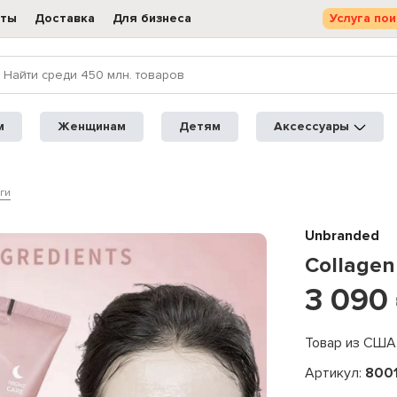
кты
Доставка
Для бизнеса
Услуга пои
м
Женщинам
Детям
Аксессуары
ги
Unbranded
Collagen
3 090
Товар из США
Артикул:
800