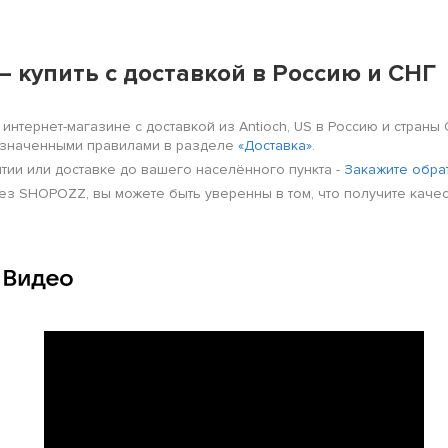
— купить с доставкой в Россию и СНГ
интернет-магазине с доставкой из Antioch, US в Россию и страны 
бозначенными правилами в разделе
«Доставка»
.
нтии или доставке до вашего населённого пункта -
Закажите обра
ерез SHOPOZZ, вы можете быть уверенны в том, что получите кач