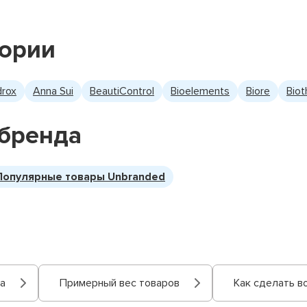
гории
drox
Anna Sui
BeautiControl
Bioelements
Biore
Bio
бренда
Популярные товары Unbranded
а
Примерный вес товаров
Как сделать в