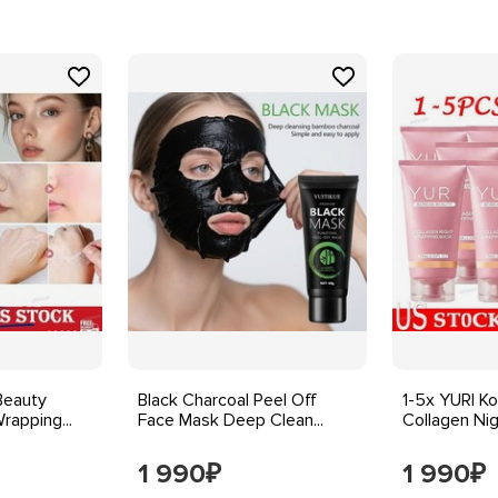
Beauty
Black Charcoal Peel Off
1-5x YURI K
rapping...
Face Mask Deep Clean...
Collagen Nig
1 990
1 990
₽
₽