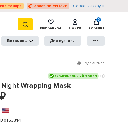
ска товара
Заказ по ссылке
Создать аккаунт
0
Избранное
Войти
Корзина
Витамины
Для кухни
●●●
Поделиться
Оригинальный товар
 Night Wrapping Mask
₽
170153314