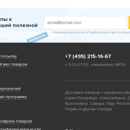
пы к
ашей полезной
Нажимая на кнопку «Подписаться» вы соглаш
+7 (495) 215-16-67
 посылку
 вес товаров
с 9:00-21:00 - ежедневно (МСК)
купателей
Доставка товаров с аукциона eB
ая программа
Санкт-Петербург, Новосибирск, 
Красноярск, Самара, Уфа, Ростов
Пермь и другие города).
озврата товаров
конфиденциальности