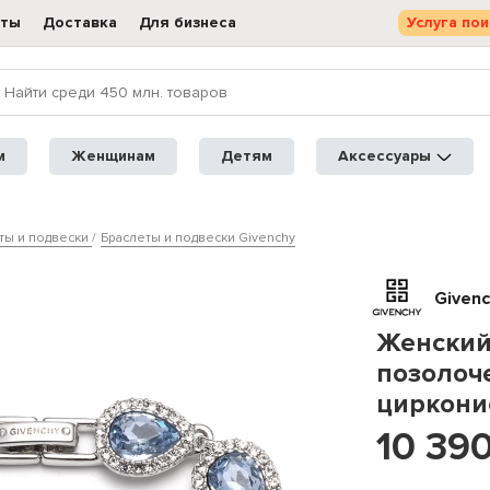
кты
Доставка
Для бизнеса
Услуга пои
м
Женщинам
Детям
Аксессуары
ты и подвески
Браслеты и подвески Givenchy
Givenc
Женский 
позолоч
циркони
10 39