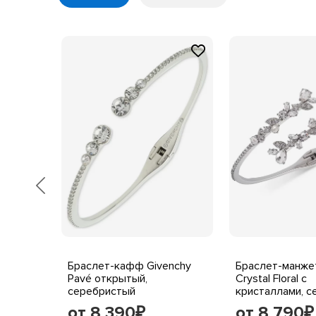
avé
Браслет-кафф Givenchy
Браслет-манжет
Pavé открытый,
Crystal Floral с
серебристый
кристаллами, 
от 8 390
от 8 790
₽
₽