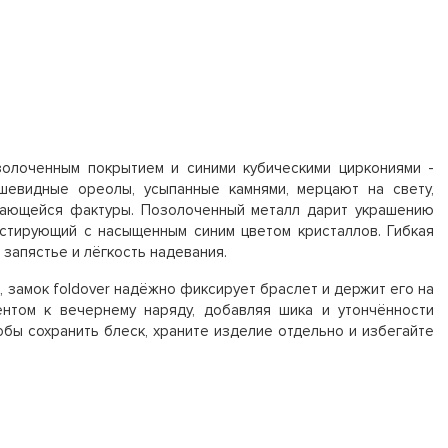
золоченным покрытием и синими кубическими циркониями -
шевидные ореолы, усыпанные камнями, мерцают на свету,
вающейся фактуры. Позолоченный металл дарит украшению
астирующий с насыщенным синим цветом кристаллов. Гибкая
 запястье и лёгкость надевания.
), замок foldover надёжно фиксирует браслет и держит его на
ентом к вечернему наряду, добавляя шика и утончённости
обы сохранить блеск, храните изделие отдельно и избегайте