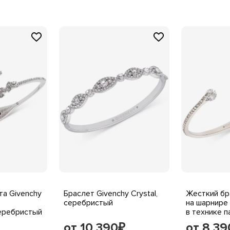
а Givenchy
Браслет Givenchy Crystal,
Жесткий бр
серебристый
на шарнире
серебристый
в технике п
серебрист
от 10 390
от 8 39
₽