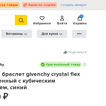
ска товара
Заказ по ссылке
Создать аккаунт
0
Избранное
Войти
Корзина
Витамины
Для кухни
●●●
Поделиться
hy
Оригинальный товар
браслет givenchy crystal flex
енный с кубическим
ем, синий
0
₽