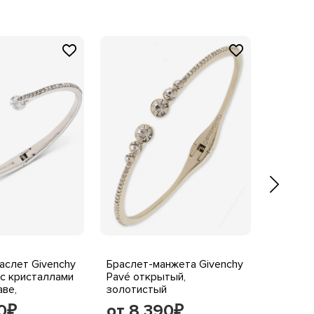
аслет Givenchy
Браслет-манжета Givenchy
Женский
 с кристаллами
Pavé открытый,
Givench
аве,
золотистый
золоти
ый
0
от 8 390
от 8
₽
₽