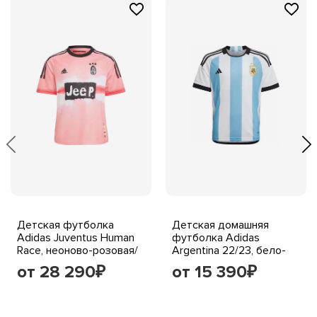
Детская футболка
Детская домашняя
Adidas Juventus Human
футболка Adidas
Race, неоново-розовая/
Argentina 22/23, бело-
черная
голубая
от 28 290
от 15 390
₽
₽