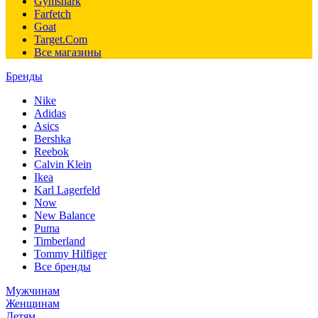
Gymshark
Farfetch
Goat
Target.Com
Все магазины
Бренды
Nike
Adidas
Asics
Bershka
Reebok
Calvin Klein
Ikea
Karl Lagerfeld
Now
New Balance
Puma
Timberland
Tommy Hilfiger
Все бренды
Мужчинам
Женщинам
Детям