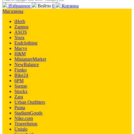
Избранное
Войти
0
Корзина
Магазины
iHerb
Zappos
ASOS
Yoox
Endclothing
Macys
H&M
MiniatureMarket
NewBalance
Funko
Bike24
6PM
Ssense
Stockx
Zara
Urban Outfitters
Puma
StadiumGoods
Nike.com
Truereligion
Uniqlo