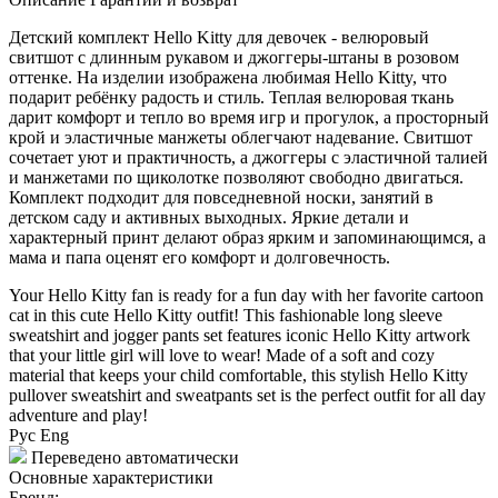
Детский комплект Hello Kitty для девочек - велюровый
свитшот с длинным рукавом и джоггеры-штаны в розовом
оттенке. На изделии изображена любимая Hello Kitty, что
подарит ребёнку радость и стиль. Теплая велюровая ткань
дарит комфорт и тепло во время игр и прогулок, а просторный
крой и эластичные манжеты облегчают надевание. Свитшот
сочетает уют и практичность, а джоггеры с эластичной талией
и манжетами по щиколотке позволяют свободно двигаться.
Комплект подходит для повседневной носки, занятий в
детском саду и активных выходных. Яркие детали и
характерный принт делают образ ярким и запоминающимся, а
мама и папа оценят его комфорт и долговечность.
Your Hello Kitty fan is ready for a fun day with her favorite cartoon
cat in this cute Hello Kitty outfit! This fashionable long sleeve
sweatshirt and jogger pants set features iconic Hello Kitty artwork
that your little girl will love to wear! Made of a soft and cozy
material that keeps your child comfortable, this stylish Hello Kitty
pullover sweatshirt and sweatpants set is the perfect outfit for all day
adventure and play!
Рус
Eng
Переведено автоматически
Основные характеристики
Бренд: