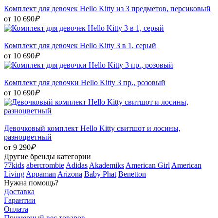
Комплект для девочек Hello Kitty из 3 предметов, персиковый
от 10 690
₽
Комплект для девочек Hello Kitty 3 в 1, серый
от 10 690
₽
Комплект для девочки Hello Kitty 3 пр., розовый
от 10 690
₽
Девочковый комплект Hello Kitty свитшот и лосины,
разноцветный
от 9 290
₽
Другие бренды категории
77kids
abercrombie
Adidas
Akademiks
American Girl
American
Living
Appaman
Arizona
Baby Phat
Benetton
Нужна помощь?
Доставка
Гарантии
Оплата
Примерный вес товаров