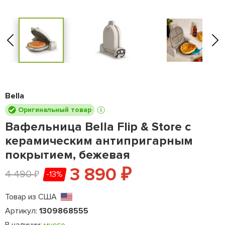
Bella
Оригинальный товар
Вафельница Bella Flip & Store с
керамическим антипригарным
покрытием, бежевая
3 890
₽
4 490
-13%
₽
Товар из США
Артикул:
1309868555
В наличии:
много