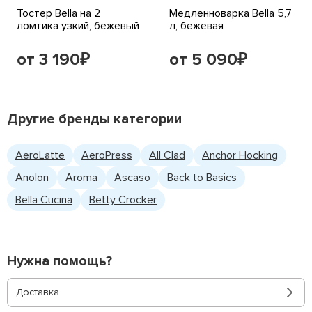
Тостер Bella на 2
Медленноварка Bella 5,7
ломтика узкий, бежевый
л, бежевая
от 3 190
от 5 090
₽
₽
Другие бренды категории
AeroLatte
AeroPress
All Clad
Anchor Hocking
Anolon
Aroma
Ascaso
Back to Basics
Bella Cucina
Betty Crocker
Нужна помощь?
Доставка