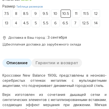
Размер
Таблица размеров
7.5
8
8.5
9
9.5
10
10.5
11
11.5
12
13
4
4.5
5
5.5
6
6.5
7
12.5
14
: 3 сентября
Доставка в Ваш город
Бесплатная доставка до зарубежного склада
Описание
Гарантии и возврат
Кроссовки New Balance 1906L представлены в неоново-
серебристых оттенках металлик с мультицветными
акцентами, что подчеркивает динамичный городской стиль.
Верх изготовлен из сочетания дышащей сетки и
синтетических элементов с металлизированными вставками,
создающих эффект мерцания при движении. Мягкая