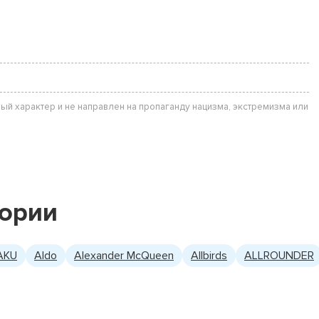
ый характер и не направлен на пропаганду нацизма, экстремизма или
гории
AKU
Aldo
Alexander McQueen
Allbirds
ALLROUNDER