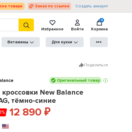
ска товара
Заказ по ссылке
Создать аккаунт
0
Избранное
Войти
Корзина
Витамины
Для кухни
●●●
Поделиться
alance
Оригинальный товар
 кроссовки New Balance
G, тёмно-синие
12 890
₽
8%