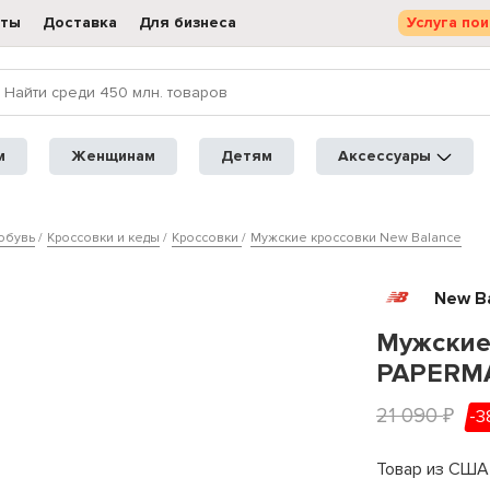
кты
Доставка
Для бизнеса
Услуга пои
м
Женщинам
Детям
Аксессуары
обувь
Кроссовки и кеды
Кроссовки
Мужские кроссовки New Balance
New B
Мужские
PAPERMA
21 090
-3
₽
Товар из США