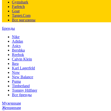
Gymshark
Farfetch
Goat
Target.Com
Все магазины
Бренды
Nike
Adidas
Asics
Bershka
Reebok
Calvin Klein
Ikea
Karl Lagerfeld
Now
New Balance
Puma
Timberland
Tommy Hilfiger
Все бренды
Мужчинам
Женщинам