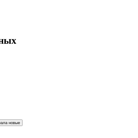
нных
чала новые