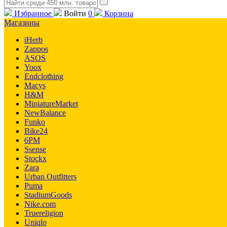
Избранное
Войти
0
Корзина
Магазины
iHerb
Zappos
ASOS
Yoox
Endclothing
Macys
H&M
MiniatureMarket
NewBalance
Funko
Bike24
6PM
Ssense
Stockx
Zara
Urban Outfitters
Puma
StadiumGoods
Nike.com
Truereligion
Uniqlo