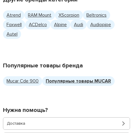
Atrend
RAM Mount
XScorpion
Beltronics
Foxwell
ACDelco
Alpine
Audi
Audiopipe
Autel
Популярные товары бренда
Mucar Cde 900
Популярные товары MUCAR
Нужна помощь?
Доставка