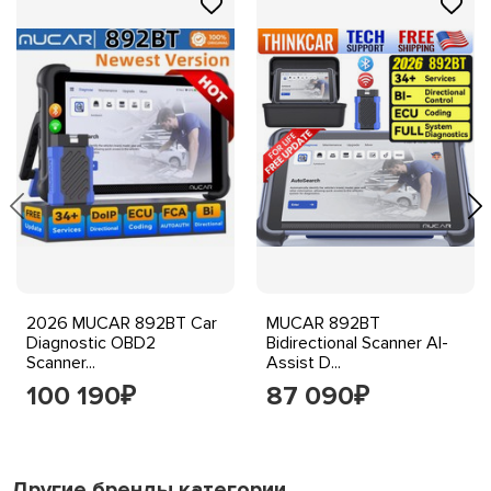
2026 MUCAR 892BT Car
MUCAR 892BT
Diagnostic OBD2
Bidirectional Scanner AI-
Scanner...
Assist D...
100 190
87 090
₽
₽
Другие бренды категории