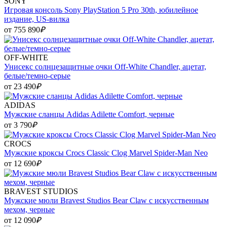
SONY
Игровая консоль Sony PlayStation 5 Pro 30th, юбилейное
издание, US-вилка
от 755 890
₽
OFF-WHITE
Унисекс солнцезащитные очки Off-White Chandler, ацетат,
белые/темно-серые
от 23 490
₽
ADIDAS
Мужские сланцы Adidas Adilette Comfort, черные
от 3 790
₽
CROCS
Мужские кроксы Crocs Classic Clog Marvel Spider-Man Neo
от 12 690
₽
BRAVEST STUDIOS
Мужские мюли Bravest Studios Bear Claw с искусственным
мехом, черные
от 12 090
₽