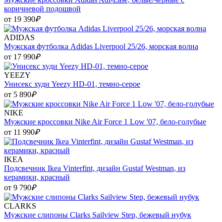
коричневой подошвой
от 19 390
₽
ADIDAS
Мужская футболка Adidas Liverpool 25/26, морская волна
от 17 990
₽
YEEZY
Унисекс худи Yeezy HD-01, темно-серое
от 5 890
₽
NIKE
Мужские кроссовки Nike Air Force 1 Low '07, бело-голубые
от 11 990
₽
IKEA
Подсвечник Ikea Vinterfint, дизайн Gustaf Westman, из
керамики, красный
от 9 790
₽
CLARKS
Мужские слипоны Clarks Sailview Step, бежевый нубук