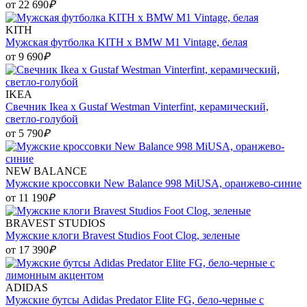
от 22 690
₽
KITH
Мужская футболка KITH x BMW M1 Vintage, белая
от 9 690
₽
IKEA
Свечник Ikea x Gustaf Westman Vinterfint, керамический,
светло-голубой
от 5 790
₽
NEW BALANCE
Мужские кроссовки New Balance 998 MiUSA, оранжево-синие
от 11 190
₽
BRAVEST STUDIOS
Мужские клоги Bravest Studios Foot Clog, зеленые
от 17 390
₽
ADIDAS
Мужские бутсы Adidas Predator Elite FG, бело-черные с