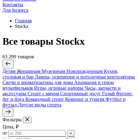
Контакты
Для бизнеса
Главная
Stockx
Все товары Stockx
63 299 товаров
Детям
Женщинам
Мужчинам
Новорожденным
Кухня,
столовая и бар
Лампы, освещение и потолочные вентиляторы
Свечи и ароматизаторы для дома
Анимация и герои
мультфильмов
Игры, игровые наборы
Часы, запчасти и
аксессуары
Спорт с мячом
Спортивный досуг
Гольф
Фитнес,
бег и йога
Командный спорт
Кемпинг и туризм
Футбол и
футзал
Другие виды спорта
Фильтры
Цена, ₽
от
×