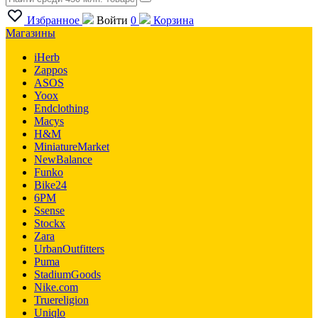
Избранное
Войти
0
Корзина
Магазины
iHerb
Zappos
ASOS
Yoox
Endclothing
Macys
H&M
MiniatureMarket
NewBalance
Funko
Bike24
6PM
Ssense
Stockx
Zara
UrbanOutfitters
Puma
StadiumGoods
Nike.com
Truereligion
Uniqlo