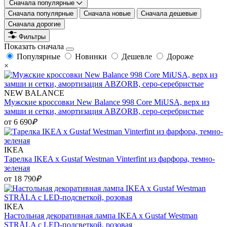
Сначала популярные
Сначала популярные
Сначала новые
Сначала дешевые
Сначала дорогие
Фильтры
Показать сначала
Популярные
Новинки
Дешевле
Дороже
×
NEW BALANCE
Мужские кроссовки New Balance 998 Core MiUSA, верх из
замши и сетки, амортизация ABZORB, серо-серебристые
от 6 690
₽
IKEA
Тарелка IKEA x Gustaf Westman Vinterfint из фарфора, темно-
зеленая
от 18 790
₽
IKEA
Настольная декоративная лампа IKEA x Gustaf Westman
STRÅLA с LED-подсветкой, розовая