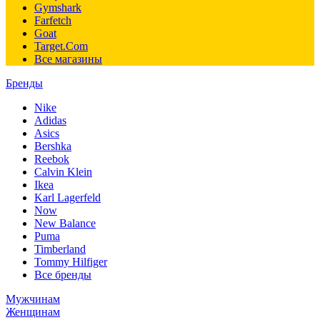
Gymshark
Farfetch
Goat
Target.Com
Все магазины
Бренды
Nike
Adidas
Asics
Bershka
Reebok
Calvin Klein
Ikea
Karl Lagerfeld
Now
New Balance
Puma
Timberland
Tommy Hilfiger
Все бренды
Мужчинам
Женщинам