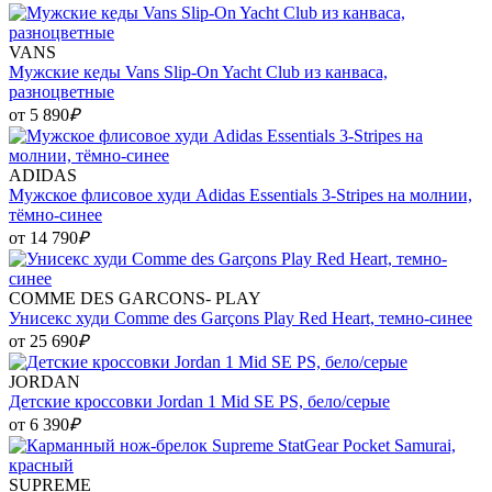
VANS
Мужские кеды Vans Slip-On Yacht Club из канваса,
разноцветные
от 5 890
₽
ADIDAS
Мужское флисовое худи Adidas Essentials 3-Stripes на молнии,
тёмно-синее
от 14 790
₽
COMME DES GARCONS- PLAY
Унисекс худи Comme des Garçons Play Red Heart, темно-синее
от 25 690
₽
JORDAN
Детские кроссовки Jordan 1 Mid SE PS, бело/серые
от 6 390
₽
SUPREME