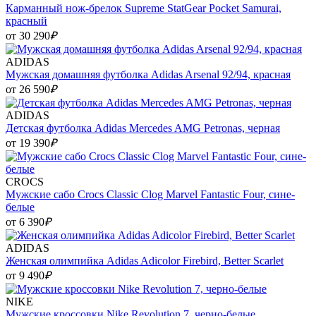
Карманный нож-брелок Supreme StatGear Pocket Samurai,
красный
от 30 290
₽
ADIDAS
Мужская домашняя футболка Adidas Arsenal 92/94, красная
от 26 590
₽
ADIDAS
Детская футболка Adidas Mercedes AMG Petronas, черная
от 19 390
₽
CROCS
Мужские сабо Crocs Classic Clog Marvel Fantastic Four, сине-
белые
от 6 390
₽
ADIDAS
Женская олимпийка Adidas Adicolor Firebird, Better Scarlet
от 9 490
₽
NIKE
Мужские кроссовки Nike Revolution 7, черно-белые