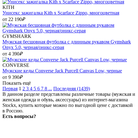
KITH
Унисекс зажигалка Kith x Scarface Zippo, многоцветная
от 22 190
₽
GYMSHARK
Мужская бесшовная футболка с длинным рукавом Gymshark
Onyx 5.0, черная/оникс-серая
от 4 390
₽
CONVERSE
Мужские кеды Converse Jack Purcell Canvas Low, черные
от 9 390
₽
Показать ещё
Первая
1
2
3
4
5
6
7
8
...
Последняя (1439)
В данном разделе представлены различные товары (мужская и
женская одежда и обувь, аксессуары) из интернет-магазина
Stockx, купить которые можно по выгодной цене с доставкой
в Россию.
Есть вопросы?