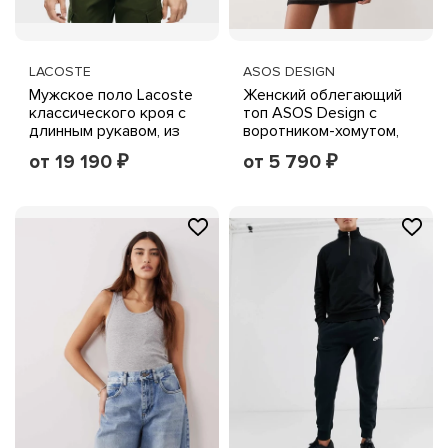
LACOSTE
ASOS DESIGN
Мужское поло Lacoste
Женский облегающий
классического кроя с
топ ASOS Design с
длинным рукавом, из
воротником-хомутом,
хлопка
черно-кремовая
от 19 190
от 5 790
₽
₽
полоска