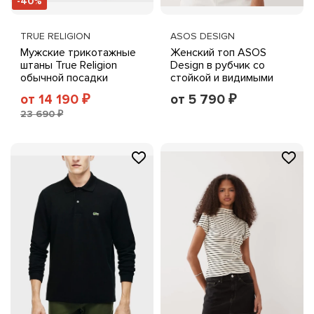
-40%
TRUE RELIGION
ASOS DESIGN
Мужские трикотажные
Женский топ ASOS
штаны True Religion
Design в рубчик со
обычной посадки
стойкой и видимыми
свободного кроя,
швами, красно-белая
от 14 190
от 5 790
₽
₽
черные
23 690 ₽