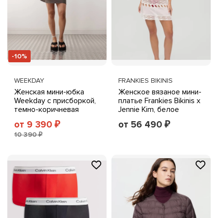
-10%
WEEKDAY
FRANKIES BIKINIS
Женская мини-юбка
Женское вязаное мини-
Weekday с присборкой,
платье Frankies Bikinis x
темно-коричневая
Jennie Kim, белое
от 9 390
от 56 490
₽
₽
10 390 ₽