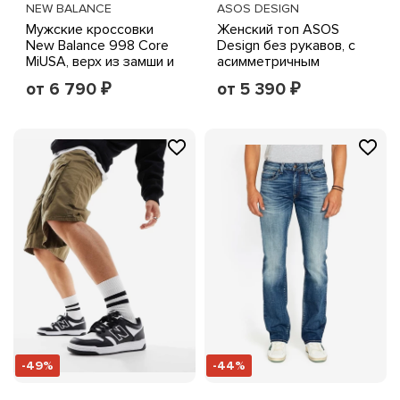
NEW BALANCE
ASOS DESIGN
Мужские кроссовки
Женский топ ASOS
New Balance 998 Core
Design без рукавов, с
MiUSA, верх из замши и
асимметричным
сетки, амортизация
подолом, темно-синий
от 6 790
от 5 390
₽
₽
ABZORB, серо-
серебристые
-49%
-44%