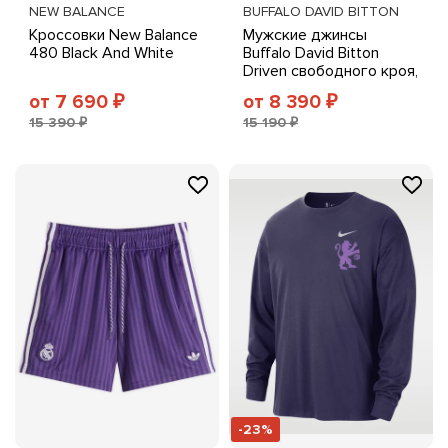
NEW BALANCE
BUFFALO DAVID BITTON
Кроссовки New Balance
Мужские джинсы
480 Black And White
Buffalo David Bitton
Driven свободного кроя,
низкая посадка, стрейч-
от 7 690
от 8 390
₽
₽
деним, темно-синие
15 390 ₽
15 190 ₽
-23%