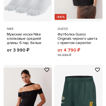
-54%
NIKE
GUESS
Мужские носки Nike
Футболка Guess
хлопковые средней
Originals черного цвета
длины, 6 пар, белые
с принтом carpenter
shop на груди и спине
от 3 990
от 4 790
₽
₽
black
10 390 ₽