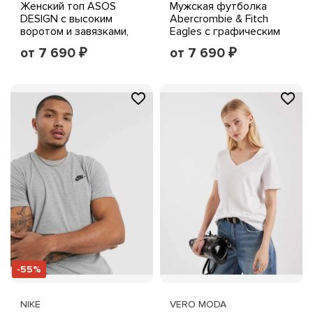
Женский топ ASOS
Мужская футболка
DESIGN с высоким
Abercrombie & Fitch
воротом и завязками,
Eagles с графическим
абстрактный животный
принтом на груди,
от 7 690
от 7 690
₽
₽
принт
средне-голубая
-55%
NIKE
VERO MODA