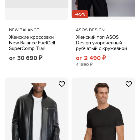
-45%
NEW BALANCE
ASOS DESIGN
Женские кроссовки
Женский топ ASOS
New Balance FuelCell
Design укороченный
SuperComp Trail,
рубчатый с кружевной
глиняно-абрикосовые
отделкой, коричневый
от 30 690
от 2 490
₽
₽
4 590 ₽