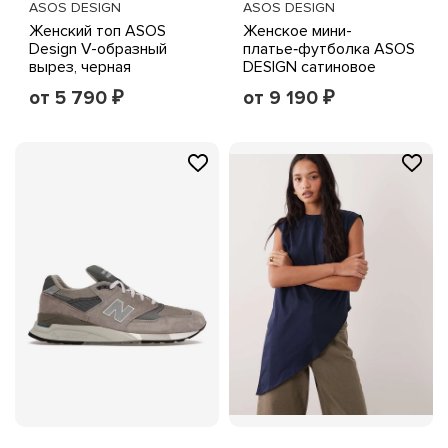
ASOS DESIGN
ASOS DESIGN
Женский топ ASOS
Женское мини-
Design V-образный
платье‑футболка ASOS
вырез, черная
DESIGN сатиновое
кружевная отделка,
свободного кроя,
от 5 790
от 9 190
₽
₽
серый
черное