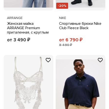
-20%
ARRANGE
NIKE
Женская майка
Cпортивные брюки Nike
ARRANGE Premium
Club Fleece Black
приталенная, с круглым
вырезом, серый меланж
от 3 490
от 6 790
₽
₽
8 490 ₽