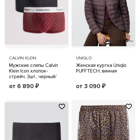
CALVIN KLEIN
UNIQLO
Мужские слипы Calvin
Женская куртка Uniqlo
Klein Icon хлопок-
PUFFTECH, винная
стрейч, 3шт., черный/
красный/принт
от 6 890
от 3 090
₽
₽