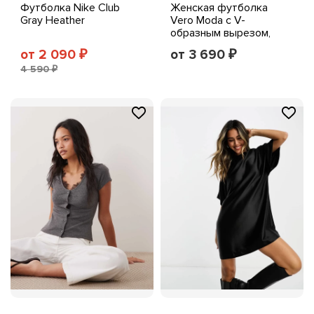
Футболка Nike Club
Женская футболка
Gray Heather
Vero Moda с V-
образным вырезом,
белая
от 2 090
от 3 690
₽
₽
4 590 ₽