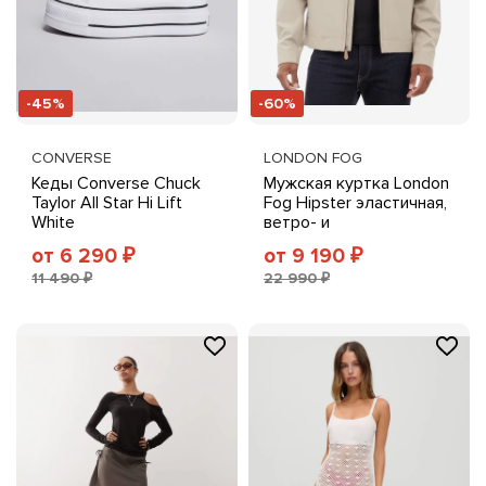
-45%
-60%
CONVERSE
LONDON FOG
Кеды Converse Chuck
Мужская куртка London
Taylor All Star Hi Lift
Fog Hipster эластичная,
White
ветро- и
водоотталкивающая на
от 6 290
от 9 190
₽
₽
молнии, серая
11 490 ₽
22 990 ₽