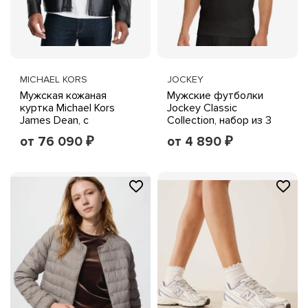
MICHAEL KORS
JOCKEY
Мужская кожаная
Мужские футболки
куртка Michael Kors
Jockey Classic
James Dean, с
Collection, набор из 3
отложным воротником
шт., без ярлыка, белые
от 76 090
от 4 890
₽
₽