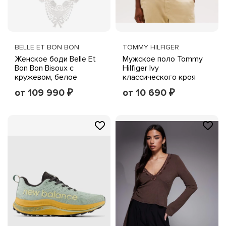
BELLE ET BON BON
TOMMY HILFIGER
Женское боди Belle Et
Мужское поло Tommy
Bon Bon Bisoux с
Hilfiger Ivy
кружевом, белое
классического кроя
для высоких и полных
от 109 990
от 10 690
₽
₽