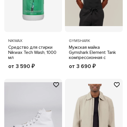
NIKWAX
GYMSHARK
Средство для стирки
Мужская майка
Nikwax Tech Wash, 1000
Gymshark Element Tank
мл
компрессионная с
сетчатыми вставками,
от 3 590
от 3 690
₽
₽
черная