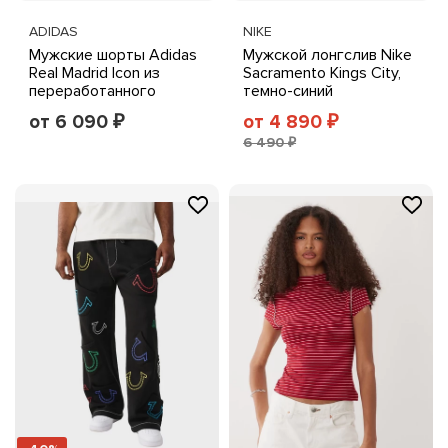
ADIDAS
NIKE
Мужские шорты Adidas
Мужской лонгслив Nike
Real Madrid Icon из
Sacramento Kings City,
переработанного
темно-синий
полиэстера,
от 6 090
от 4 890
₽
₽
фиолетовые
6 490 ₽