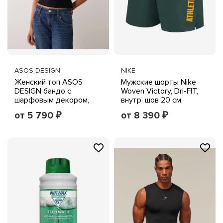
ASOS DESIGN
NIKE
Женский топ ASOS
Мужские шорты Nike
DESIGN бандо с
Woven Victory, Dri-FIT,
шарфовым декором,
внутр. шов 20 см,
открытые плечи,
зеленые
от 5 790
от 8 390
₽
₽
короткие рукава,
черный