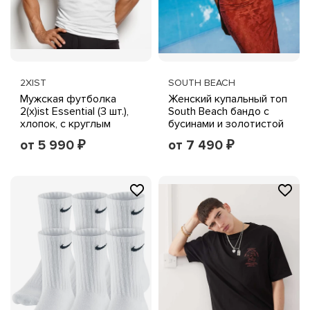
2XIST
SOUTH BEACH
Мужская футболка
Женский купальный топ
2(x)ist Essential (3 шт.),
South Beach бандо с
хлопок, с круглым
бусинами и золотистой
вырезом
фурнитурой,
от 5 990
от 7 490
₽
₽
терракотовый