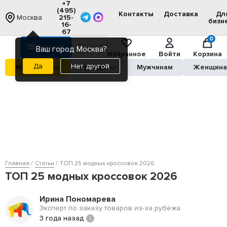
+7
(495)
Контакты
Доставка
Дл
Москва
215-
бизн
16-
67
0
Каталог
Ваш город Москва?
Избранное
Войти
Корзина
Нет, другой
Магазины
Бренды
Мужчинам
Женщин
Главная
Статьи
ТОП 25 модных кроссовок 2026
ТОП 25 модных кроссовок 2026
Ирина Пономарева
Эксперт по заказу товаров из-за рубежа
3 года назад