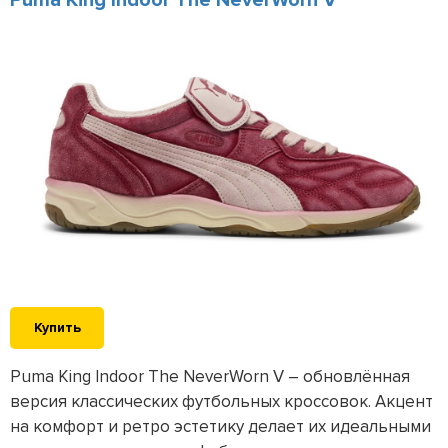
Puma King Indoor The NeverWorn V
Купить
Puma King Indoor The NeverWorn V – обновлённая
версия классических футбольных кроссовок. Акцент
на комфорт и ретро эстетику делает их идеальными