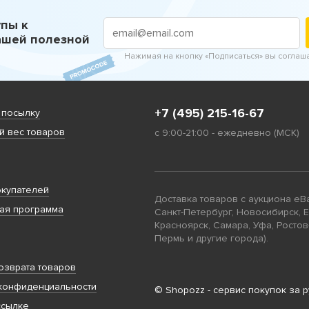
пы к
ашей полезной
Нажимая на кнопку «Подписаться» вы соглаш
+7 (495) 215-16-67
 посылку
 вес товаров
с 9:00-21:00 - ежедневно (МСК)
купателей
Доставка товаров с аукциона eB
ая программа
Санкт-Петербург, Новосибирск, 
Красноярск, Самара, Уфа, Ростов
Пермь и другие города).
озврата товаров
конфиденциальности
© Shopozz - сервис покупок за 
ссылке