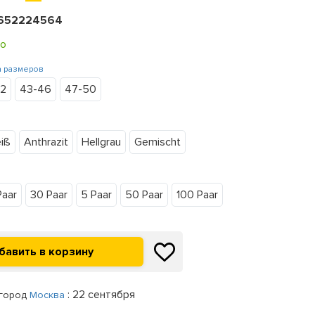
652224564
о
а размеров
42
43-46
47-50
iß
Anthrazit
Hellgrau
Gemischt
Paar
30 Paar
5 Paar
50 Paar
100 Paar
: 22 сентября
 город
Москва