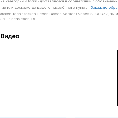
ы из категории «Носки» доставляются в соответствии с обозначе
нтии или доставке до вашего населённого пункта -
Закажите обра
itssocken Tennissocken Herren Damen Socken» через SHOPOZZ, вы 
 в Haldensleben, DE.