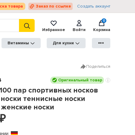
ска товара
Заказ по ссылке
Создать аккаунт
0
Избранное
Войти
Корзина
Витамины
Для кухни
●●●
Поделиться
4
Оригинальный товар
 100 пар спортивных носков
 носки теннисные носки
 женские носки
₽
ании