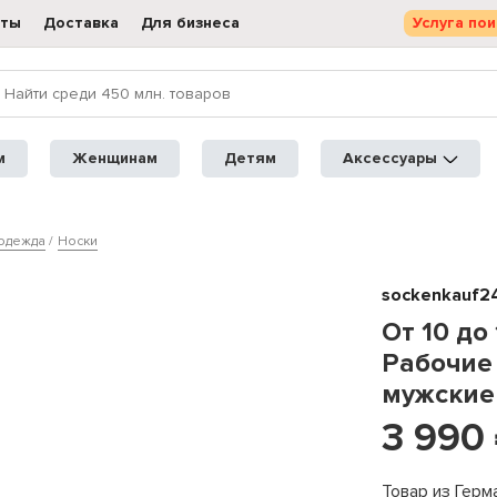
кты
Доставка
Для бизнеса
Услуга пои
м
Женщинам
Детям
Аксессуары
одежда
Носки
sockenkauf2
От 10 до
Рабочие
мужские
3 990
Товар из Герм