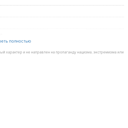
ne
реть полностью
ый характер и не направлен на пропаганду нацизма, экстремизма или
sport, Alle Jahreszeiten, Atmungsaktiv, Feuchtigkeitsabführend
ollmischung