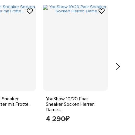
 Sneaker
YouShow 10/20 Paar
Premium
er mit Frotte...
Sneaker Socken Herren
(10 Paar
Dame...
4 290
3 79
₽