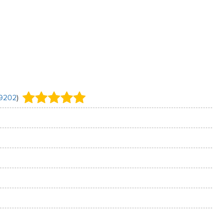
9202
)