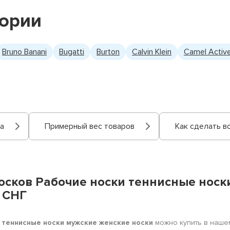
гории
Bruno Banani
Bugatti
Burton
Calvin Klein
Camel Activ
а
Примерный вес товаров
Как сделать в
носков Рабочие носки теннисные нос
и СНГ
и теннисные носки мужские женские носки
можно купить в нашем