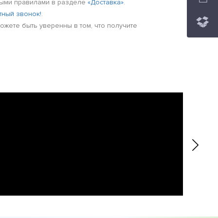
нными правилами в разделе
«Доставка»
.
тный звонок!
.
можете быть уверенны в том, что получите