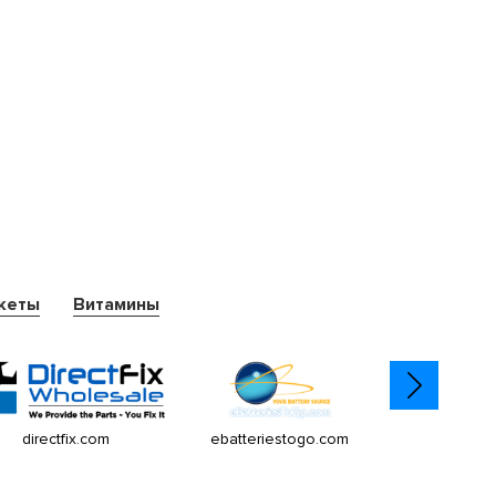
кеты
Витамины
directfix.com
ebatteriestogo.com
ionaud