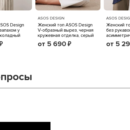
ASOS DESIGN
ASOS DESI
ASOS Design
Женский топ ASOS Design
Женский т
запахом у
V-образный вырез, черная
без рукавов
околадный
кружевная отделка, серый
асимметри
темно-сини
от 5 690
от 5 2
₽
₽
опросы