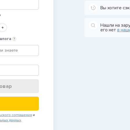
Вы хотите сэк
о
Нашли на зар
его нет
в наш
алога
овар
ьского соглашения
и
ьных данных
.