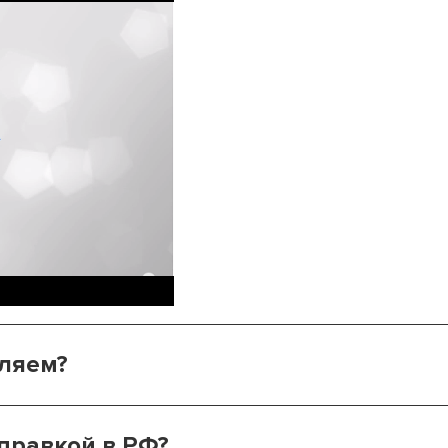
вляем?
правкой в РФ?