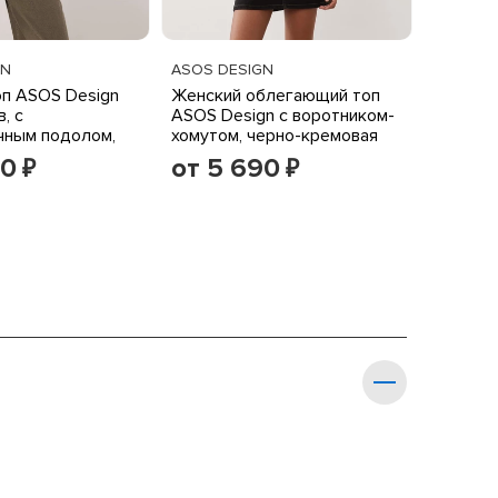
GN
ASOS DESIGN
оп ASOS Design
Женский облегающий топ
, с
ASOS Design с воротником-
чным подолом,
хомутом, черно-кремовая
й
полоска
90
от 5 690
₽
₽