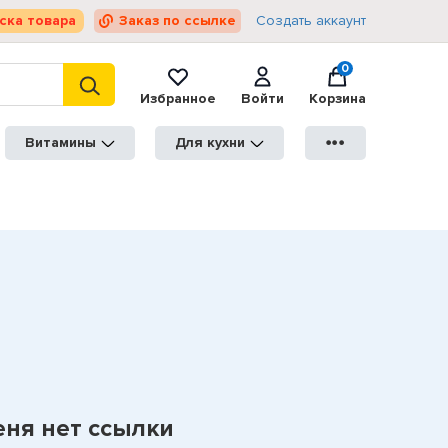
ска товара
Заказ по ссылке
Создать аккаунт
0
Избранное
Войти
Корзина
Витамины
Для кухни
●●●
еня нет ссылки