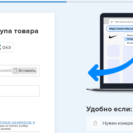
упа товара
ОАЭ
Вставить
Удобно если:
блица размеров →
Нужен конкре
вара актуален выбор
 размер