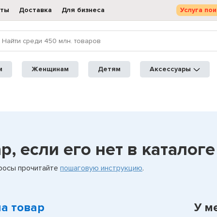
кты
Доставка
Для бизнеса
Услуга пои
м
Женщинам
Детям
Аксессуары
, если его нет в каталоге
просы прочитайте
пошаговую инструкцию
.
на товар
У м