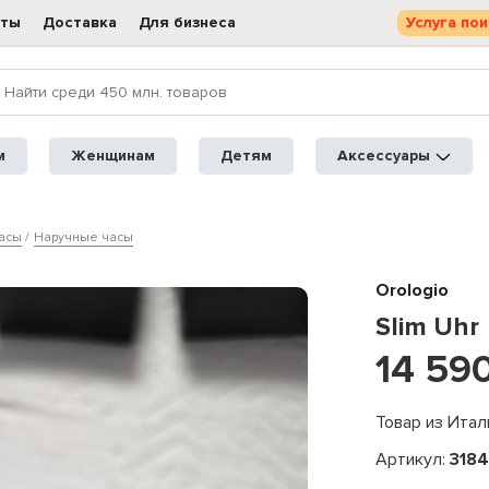
кты
Доставка
Для бизнеса
Услуга пои
м
Женщинам
Детям
Аксессуары
асы
Наручные часы
Orologio
Slim Uhr
14 59
Товар из Итал
Артикул:
318