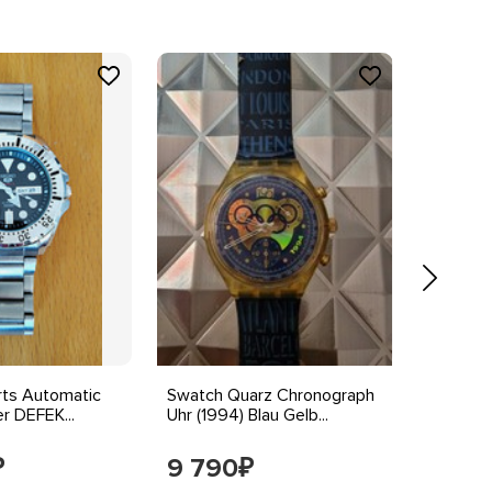
rts Automatic
Swatch Quarz Chronograph
swatch
r DEFEK...
Uhr (1994) Blau Gelb...
9 790
9 99
₽
₽