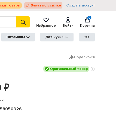
ска товара
Заказ по ссылке
Создать аккаунт
0
Избранное
Войти
Корзина
Витамины
Для кухни
●●●
Поделиться
Оригинальный товар
0
₽
ии
458050926