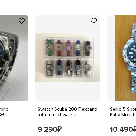
rono
Swatch Scuba 200 Flexband
Seiko 5 Spo
8G
rot grün schwarz s...
Baby Monste
9 290
10 490
₽