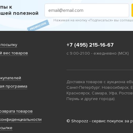
пы к
ашей полезной
Нажимая на кнопку «Подписаться» вы соглаш
+7 (495) 215-16-67
 посылку
 вес товаров
с 9:00-21:00 - ежедневно (МСК)
купателей
Доставка товаров с аукциона eB
ая программа
Санкт-Петербург, Новосибирск, 
Красноярск, Самара, Уфа, Ростов
Пермь и другие города).
озврата товаров
конфиденциальности
© Shopozz - сервис покупок за 
ссылке