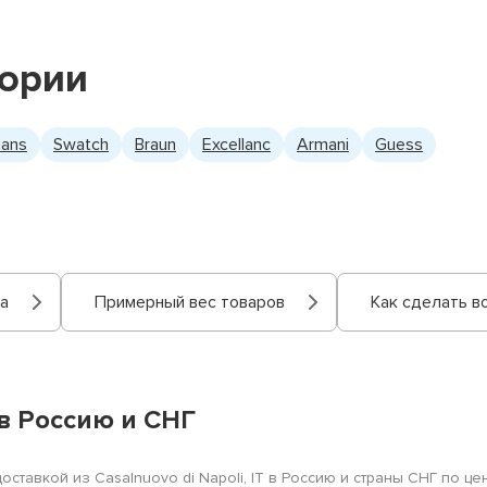
гории
mans
Swatch
Braun
Excellanc
Armani
Guess
а
Примерный вес товаров
Как сделать в
 в Россию и СНГ
ставкой из Casalnuovo di Napoli, IT в Россию и страны СНГ по ц