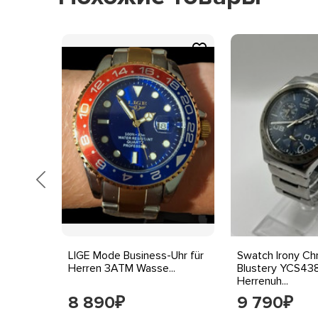
 42 mm
LIGE Mode Business-Uhr für
Swatch Irony Ch
..
Herren 3ATM Wasse...
Blustery YCS43
Herrenuh...
8 890
9 790
₽
₽