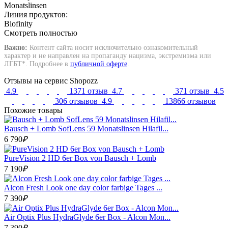
Monatslinsen
Линия продуктов:
Biofinity
Смотреть полностью
Важно:
Контент сайта носит исключительно ознакомительный
характер и не направлен на пропаганду нацизма, экстремизма или
ЛГБТ*. Подробнее в
публичной оферте
.
Отзывы на сервис Shopozz
4.9
1371 отзыв
4.7
371 отзыв
4.5
306 отзывов
4.9
13866 отзывов
Похожие товары
Bausch + Lomb SofLens 59 Monatslinsen Hilafil...
6 790
₽
PureVision 2 HD 6er Box von Bausch + Lomb
7 190
₽
Alcon Fresh Look one day color farbige Tages ...
7 390
₽
Air Optix Plus HydraGlyde 6er Box - Alcon Mon...
7 390
₽