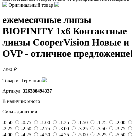
Оригинальный товар
ежемесячные линзы
BIOFINITY 1x6 Контактные
линзы CooperVision Новые и
OVP - отличное предложение!
7390
₽
Товар из Германии
Артикул:
326388494337
В наличии:
много
Сила - диоптрии
-0.50
-0.75
-1.00
-1.25
-1.50
-1.75
-2.00
-2.25
-2.50
-2.75
-3.00
-3.25
-3.50
-3.75
-4.00
-4.25
-4.50
-4.75
-5.00
-5.25
-5.50