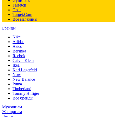
Gymshark
Farfetch
Goat
Target.Com
Все магазины
Бренды
Nike
Adidas
Asics
Bershka
Reebok
Calvin Klein
Ikea
Karl Lagerfeld
Now
New Balance
Puma
Timberland
Tommy Hilfiger
Все бренды
Мужчинам
Женщинам
Детям