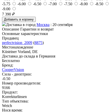
-5.75
-6.00
-6.50
-7.00
-7.50
-8.00
-8.50
-9.00
7 390
₽
Доставка в город
Москва
: 20 сентября
Описание
Гарантии и возврат
Основные характеристики
Продавец
perfectvision_2009
(
8875
)
Местонахождение
Küstriner Vorland, DE
Доставка до склада в Германия
Бесплатно
Бренд:
CooperVision
Сила - диоптрии:
-0.50
Номер производителя:
9166
Продукт:
Korrekturlinsen
Тип объектива:
Weich
Нося время: