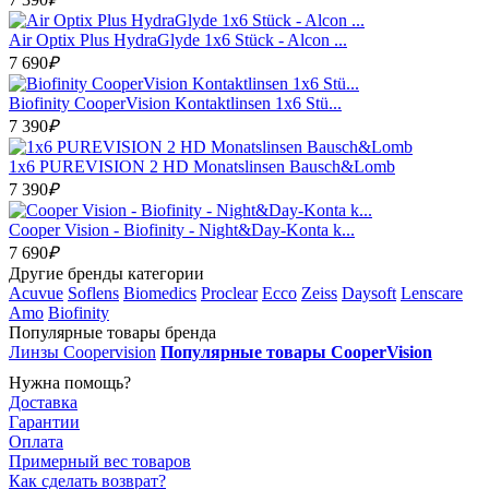
Air Optix Plus HydraGlyde 1x6 Stück - Alcon ...
7 690
₽
Biofinity CooperVision Kontaktlinsen 1x6 Stü...
7 390
₽
1x6 PUREVISION 2 HD Monatslinsen Bausch&Lomb
7 390
₽
Cooper Vision - Biofinity - Night&Day-Konta k...
7 690
₽
Другие бренды категории
Acuvue
Soflens
Biomedics
Proclear
Ecco
Zeiss
Daysoft
Lenscare
Amo
Biofinity
Популярные товары бренда
Линзы Coopervision
Популярные товары CooperVision
Нужна помощь?
Доставка
Гарантии
Оплата
Примерный вес товаров
Как сделать возврат?