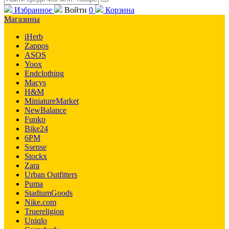
Избранное
Войти
0
Корзина
Магазины
iHerb
Zappos
ASOS
Yoox
Endclothing
Macys
H&M
MiniatureMarket
NewBalance
Funko
Bike24
6PM
Ssense
Stockx
Zara
Urban Outfitters
Puma
StadiumGoods
Nike.com
Truereligion
Uniqlo