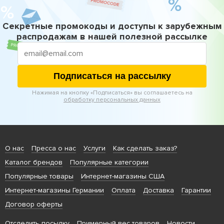
Секретные промокоды и доступы к зарубежным
распродажам в нашей полезной рассылке
Подписаться на рассылку
Нажимая на кнопку «Подписаться» вы соглашаетесь на
обработку персональных данных
О нас
Пресса о нас
Услуги
Как сделать заказ?
Каталог брендов
Популярные категории
Популярные товары
Интернет-магазины США
Интернет-магазины Германии
Оплата
Доставка
Гарантии
Договор оферты
Отследить посылку
Примерный вес товаров
Новости