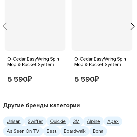
O-Cedar EasyWring Spin
O-Cedar EasyWring Spin
Mop & Bucket System
Mop & Bucket System
5 590
5 590
₽
₽
Другие бренды категории
Unisan
Swiffer
Quickie
3M
Alpine
Apex
As Seen On TV
Best
Boardwalk
Bona