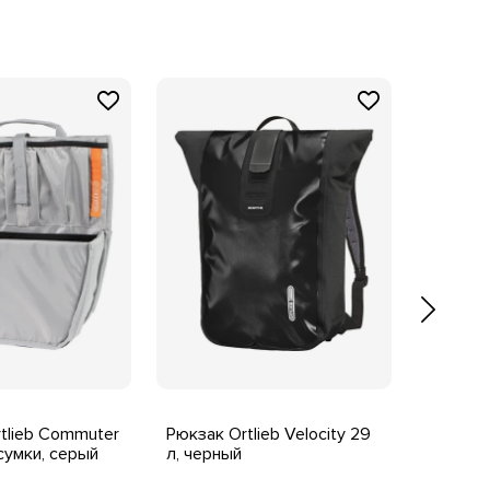
tlieb Commuter
Рюкзак Ortlieb Velocity 29
Запасна
сумки, серый
л, черный
QL2.1, с