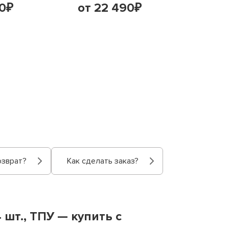
0
от 22 490
от 1
₽
₽
озврат?
Как сделать заказ?
 шт., ТПУ — купить с