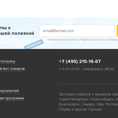
пы к
ашей полезной
Нажимая на кнопку «Подписаться» вы соглаш
+7 (495) 215-16-67
 посылку
 вес товаров
с 9:00-21:00 - ежедневно (МСК)
купателей
Доставка товаров с аукциона eB
ая программа
Санкт-Петербург, Новосибирск, 
Красноярск, Самара, Уфа, Ростов
Пермь и другие города).