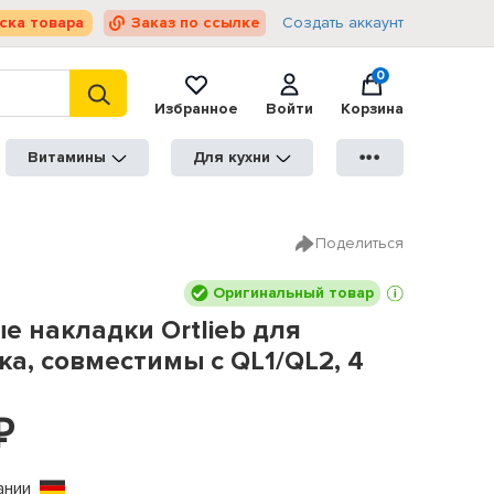
ска товара
Заказ по ссылке
Создать аккаунт
0
Избранное
Войти
Корзина
Витамины
Для кухни
●●●
Поделиться
Оригинальный товар
 накладки Ortlieb для
а, совместимы с QL1/QL2, 4
₽
ании