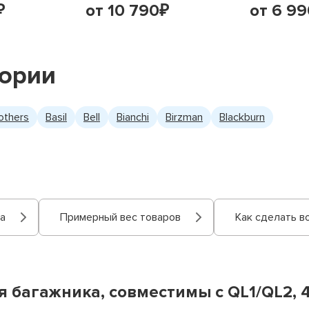
от 10 790
от 6 99
₽
₽
гории
others
Basil
Bell
Bianchi
Birzman
Blackburn
а
Примерный вес товаров
Как сделать в
 багажника, совместимы с QL1/QL2, 4