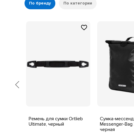
По бренду
По категории
Ortlieb
Ремень для сумки Ortlieb
Сумка-мессендж
Ultimate, черный
Messenger-Bag 
черная