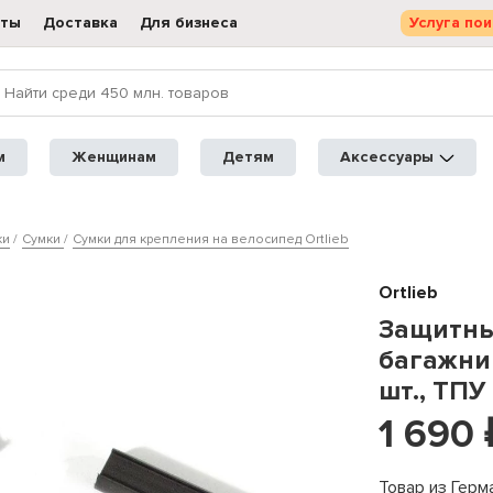
кты
Доставка
Для бизнеса
Услуга пои
м
Женщинам
Детям
Аксессуары
ки
Сумки
Сумки для крепления на велосипед Ortlieb
Ortlieb
Защитные
багажник
шт., ТПУ
1 690
Товар из Герм