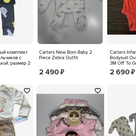
ый комплект
Carters New Born Baby 2
Carters Inf
альчиков с
Piece Zebra Outfit
Bodysuit Out
кой, размер 2
3M Off To G
ый спортивный
2 490
2 690
₽
₽