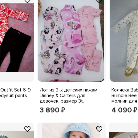
Outfit Set 6-9
Лот из 3-х детских пижам
Коляска Bab
dysuit pants
Disney & Carters для
Bumble Bee
девочек, размер 3t,
молнии для 
Розовые принцессы и пони
размер 6 м,
3 890
4 090
₽
₽
местом для