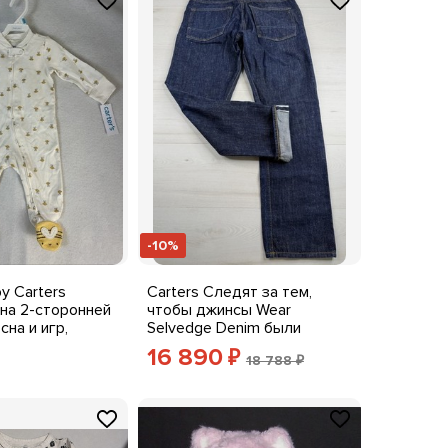
-10%
y Carters
Carters Следят за тем,
 на 2-сторонней
чтобы джинсы Wear
сна и игр,
Selvedge Denim были
 со спальным
прямыми, темными, с
16 890
₽
18 788 ₽
 ног X2
ширинкой на пуговицах
32x29