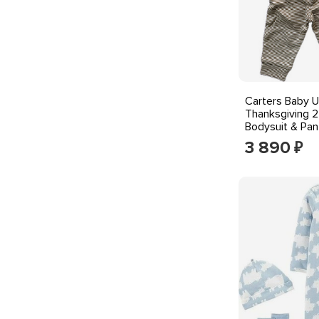
Carters Baby U
Thanksgiving 2
Bodysuit & Pan
NWT
3 890
₽