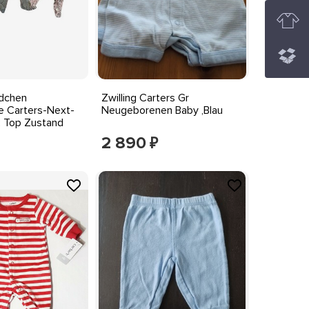
dchen
Zwilling Carters Gr
e Carters-Next-
Neugeborenen Baby ,Blau
2 Top Zustand
2 890
₽