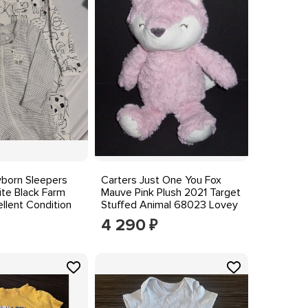
born Sleepers
Carters Just One You Fox
ite Black Farm
Mauve Pink Plush 2021 Target
llent Condition
Stuffed Animal 68023 Lovey
4 290
₽