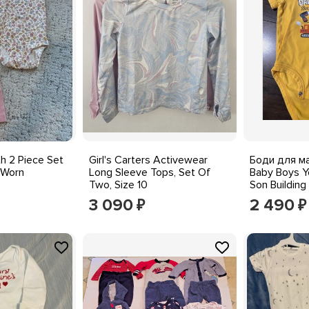
h 2 Piece Set
Girl's Carters Activewear
Боди для ма
 Worn
Long Sleeve Tops, Set Of
Baby Boys Y
Two, Size 10
Son Building
3 090
2 490
₽
₽