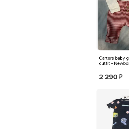
Carters baby gi
outfit - Newbo
2 290
₽