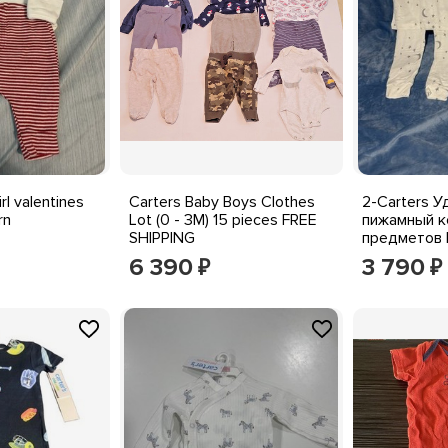
rl valentines
Carters Baby Boys Clothes
2-Carters 
rn
Lot (0 - 3M) 15 pieces FREE
пижамный к
SHIPPING
предметов 
Stars, Элас
6 390
3 790
₽
₽
шелковист