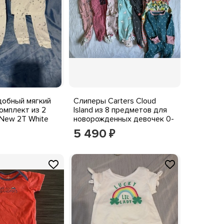
Удобный мягкий
Слиперы Carters Cloud
омплект из 2
Island из 8 предметов для
New 2T White
новорожденных девочек 0-
тичный и
3 месяцев
5 490
₽
ый