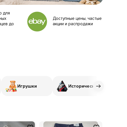
р для
ных
Доступные цены, частые
нцев до
акции и распродажи
Игрушки
Исторические, памятные предметы