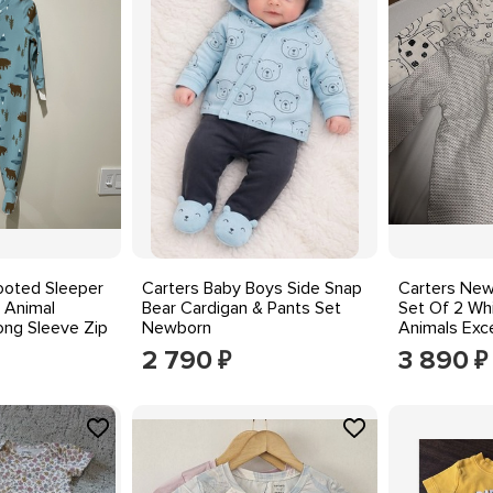
ooted Sleeper
Carters Baby Boys Side Snap
Carters New
 Animal
Bear Cardigan & Pants Set
Set Of 2 Wh
Long Sleeve Zip
Newborn
Animals Exce
2 790
3 890
₽
₽