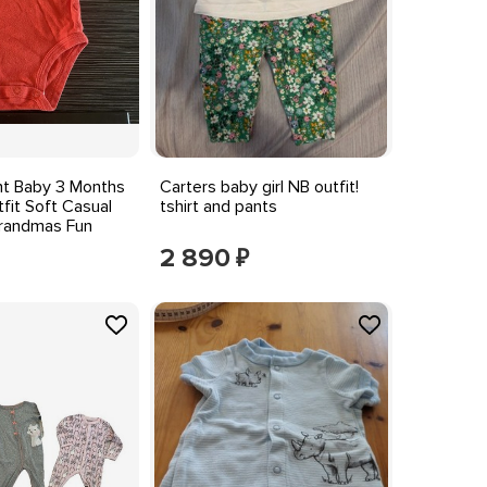
ant Baby 3 Months
Carters baby girl NB outfit!
fit Soft Casual
tshirt and pants
randmas Fun
2 890
₽