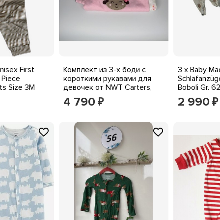
nisex First
Комплект из 3-х боди с
3 x Baby Mä
 Piece
короткими рукавами для
Schlafanzüg
ts Size 3M
девочек от NWT Carters,
Boboli Gr. 6
Размер 0-3 мес., 0007
4 790
2 990
₽
₽