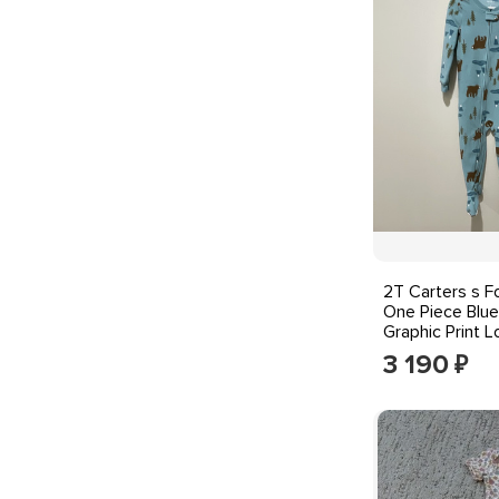
2T Carters s F
One Piece Blue
Graphic Print 
3 190
₽