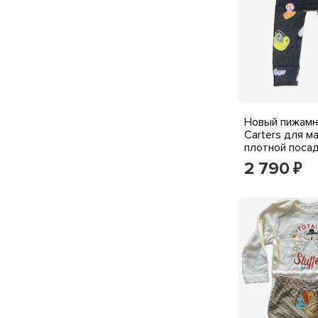
Новый пижамн
Carters для м
плотной посад
Т, Бейсбольн
2 790
₽