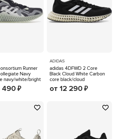
ADIDAS
Consortium Runner
adidas 4DFWD 2 Core
ollegiate Navy
Black Cloud White Carbon
te navy/white/bright
core black/cloud
white/carbon
3 490
от 12 290
₽
₽