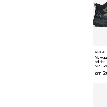
ADIDAS
Мужски
adidas
Mid Go
серебр
от 2
черны