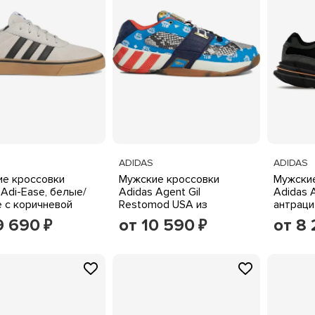
ADIDAS
ADIDAS
е кроссовки
Мужские кроссовки
Мужские
 Adi-Ease, белые/
Adidas Agent Gil
Adidas 
 с коричневой
Restomod USA из
антраци
вой
комбинированных
оранже
9 690
от 10 590
от 8
₽
₽
материалов, темно-синие