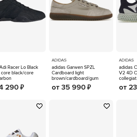
ADIDAS
ADIDAS
Adi Racer Lo Black
adidas Garwen SPZL
adidas 
 core black/core
Cardboard light
V2 4D C
carbon
brown/cardboard/gum
collegia
orange
4 290
от 35 990
от 2
₽
₽