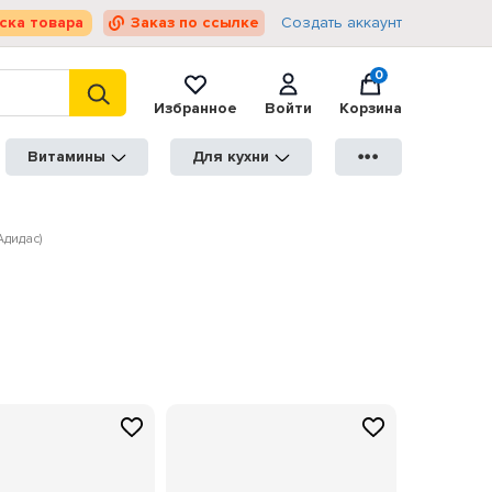
ска товара
Заказ по ссылке
Создать аккаунт
0
Избранное
Войти
Корзина
Витамины
Для кухни
●●●
Адидас)