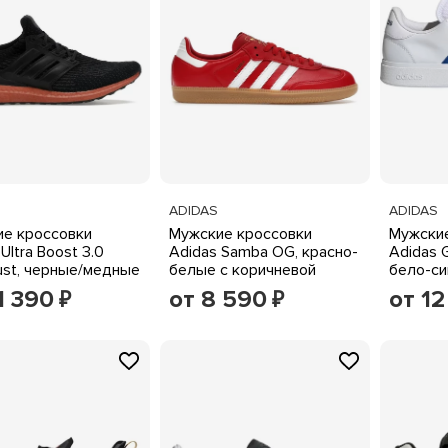
ADIDAS
ADIDAS
е кроссовки
Мужские кроссовки
Мужские
Ultra Boost 3.0
Adidas Samba OG, красно-
Adidas 
ust, черные/медные
белые с коричневой
бело-си
резиновой подошвой
1 390
от 8 590
от 12
₽
₽