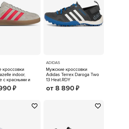
ADIDAS
 кроссовки
Мужские кроссовки
azelle indoor,
Adidas Terrex Daroga Two
 с красными и
13 Heat.RDY
 акцентами
 990
от 8 890
₽
₽