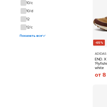
10/c
10/d
12
12/c
Показать все
-65%
ADIDAS
END. X
'Flyfis
white
от 8