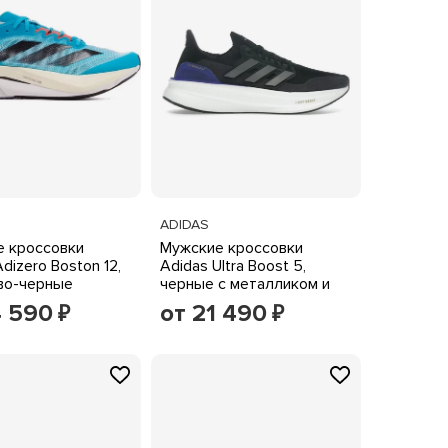
ADIDAS
 кроссовки
Мужские кроссовки
dizero Boston 12,
Adidas Ultra Boost 5,
во-черные
черные с металликом и
неоном
4 590
от 21 490
₽
₽