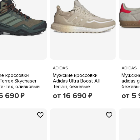
ADIDAS
ADIDAS
е кроссовки
Мужские кроссовки
Мужские
 Terrex Skychaser
Adidas Ultra Boost All
adidas g
re-Tex, оливковый,
Terrain, бежевые
бежевые
исто-зеленый,
белыми
6 690
от 16 690
от 5
₽
₽
й