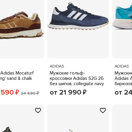
ADIDAS
ADIDAS
 Adidas Mocaturf
Мужские гольф-
Мужские
hing' sand & chalk
кроссовки Adidas S2G 26
Adidas A
без шипов, collegiate navy
бирюзо
 590
от 21 990
от 2
₽
₽
24 590 ₽