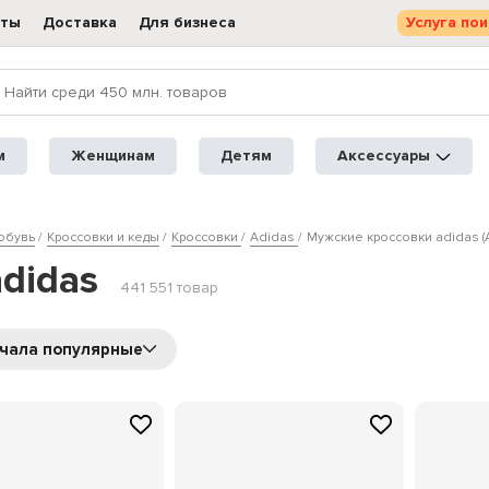
кты
Доставка
Для бизнеса
Услуга пои
м
Женщинам
Детям
Аксессуары
обувь
Кроссовки и кеды
Кроссовки
Adidas
Мужские кроссовки adidas (
didas
441 551 товар
чала популярные