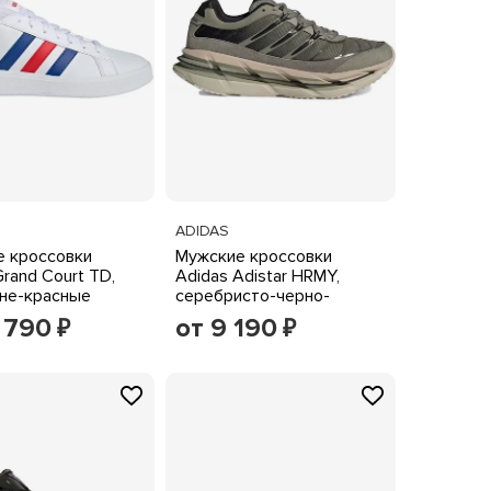
ADIDAS
 кроссовки
Мужские кроссовки
Grand Court TD,
Adidas Adistar HRMY,
не-красные
серебристо-черно-
оливковые
 790
от 9 190
₽
₽