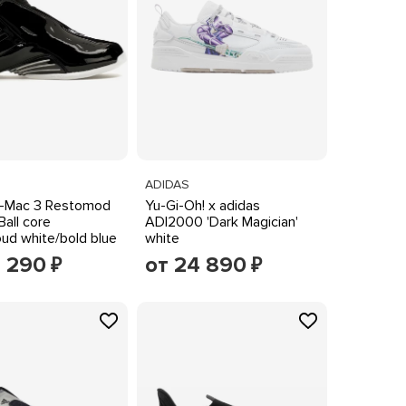
ADIDAS
T-Mac 3 Restomod
Yu-Gi-Oh! x adidas
Ball core
ADI2000 'Dark Magician'
oud white/bold blue
white
2 290
от 24 890
₽
₽