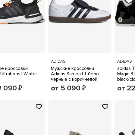
ADIDAS
ADIDAS
е кроссовки
Мужские кроссовки
adidas 
 Ultraboost Winter
Adidas Samba LT бело-
Magic 8 
черные с коричневой
black/cl
подошвой
2 090
от 5 090
от 2
₽
₽