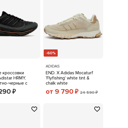
-60%
ADIDAS
 кроссовки
END. X Adidas Mocaturf
Adistar HRMY,
'Flyfishing' white tint &
тно-черные с
chalk white
выми акцентами
 290
от 9 790
₽
₽
24 590 ₽