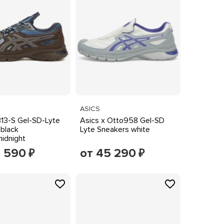
ASICS
B13-S Gel-SD-Lyte
Asics x Otto958 Gel-SD
black
Lyte Sneakers white
idnight
4 590
от 45 290
₽
₽