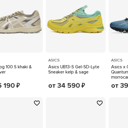
ASICS
ASICS
og 100 S khaki &
Asics UB13-S Gel-SD-Lyte
Asics x 
lver
Sneaker kelp & sage
Quantum
morrocan
5 190
от 34 590
от 39
₽
₽