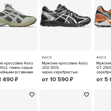
ASICS
ASICS
е кроссовки Asics
Мужские кроссовки Asics
Мужские
90v2, тёмно-серые
JOG 100S,
GT-2160
ейными вставками
черно‑серебристые
серебр
3 490
от 10 590
от 5
₽
₽