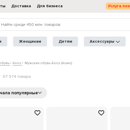
кты
Доставка
Для бизнеса
Услуга пои
м
Женщинам
Детям
Аксессуары
обувь
Asics
Мужская обувь Asics (Асикс)
67 574 товарa
чала популярные