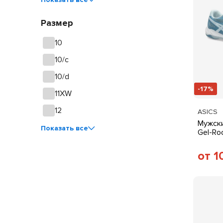
Размер
10
10/c
10/d
-17%
11XW
12
ASICS
Мужски
Показать все
Gel-Ro
от 1