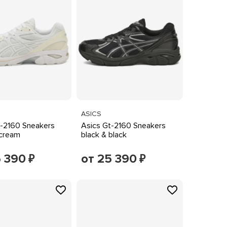
ASICS
t-2160 Sneakers
Asics Gt-2160 Sneakers
 cream
black & black
5 390
от 25 390
₽
₽