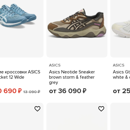
ASICS
ASICS
е кроссовки ASICS
Asics Neotide Sneaker
Asics G
cket 12 Wide
brown storm & feather
white &
grey
0 690
от 36 090
от 2
₽
₽
13 090 ₽