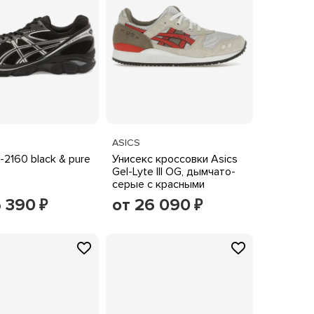
ASICS
-2160 black & pure
Унисекс кроссовки Asics
Gel-Lyte III OG, дымчато-
серые с красными
акцентами
5 390
от 26 090
₽
₽