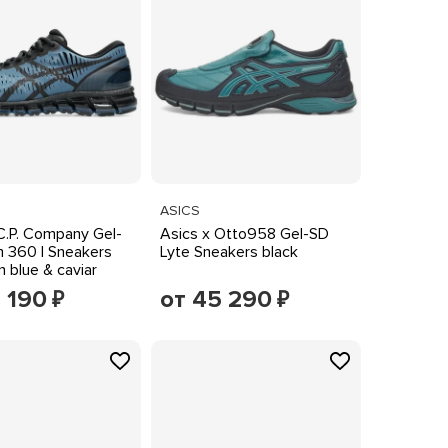
ASICS
C.P. Company Gel-
Asics x Otto958 Gel-SD
 360 I Sneakers
Lyte Sneakers black
 blue & caviar
 190
от 45 290
₽
₽