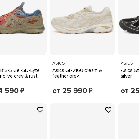
ASICS
ASICS
UB13-S Gel-SD-Lyte
Asics Gt-2160 cream &
Asics Gt
 olive grey & rust
feather grey
silver
4 590
от 25 990
от 2
₽
₽