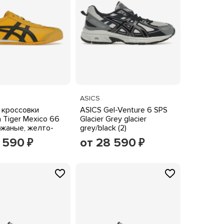
ASICS
 кроссовки
ASICS Gel-Venture 6 SPS
a Tiger Mexico 66
Glacier Grey glacier
l кожаные, желто-
grey/black (2)
8 590
от 28 590
₽
₽