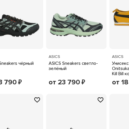
ASICS
ASICS
Sneakers чёрный
ASICS Sneakers светло-
Унисекс
зелёный
Onitsuk
Kill Bil
черные
3 790
от 23 790
от 1
₽
₽