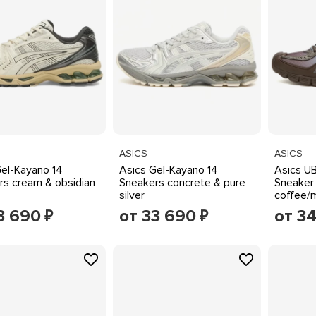
ASICS
ASICS
Gel-Kayano 14
Asics Gel-Kayano 14
Asics U
rs cream & obsidian
Sneakers concrete & pure
Sneaker 
silver
coffee/m
3 690
от 33 690
от 3
₽
₽