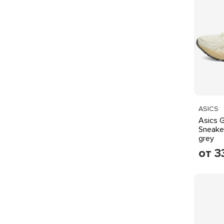
ASICS
Asics 
Sneake
grey
от 3